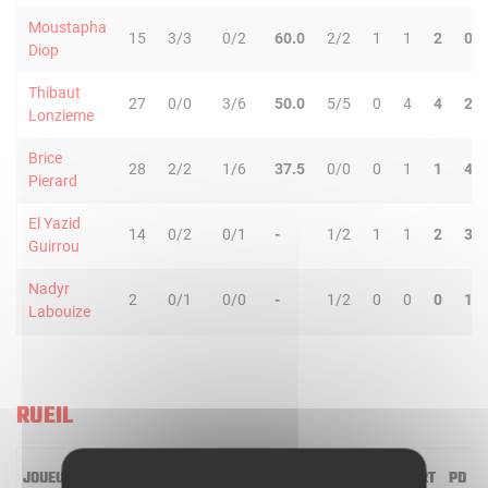
Moustapha
15
3/3
0/2
60.0
2/2
1
1
2
0
Diop
Thibaut
27
0/0
3/6
50.0
5/5
0
4
4
2
Lonzieme
Brice
28
2/2
1/6
37.5
0/0
0
1
1
4
Pierard
El Yazid
14
0/2
0/1
-
1/2
1
1
2
3
Guirrou
Nadyr
2
0/1
0/0
-
1/2
0
0
0
1
Labouize
RUEIL
JOUEUR
MIN
2R/2T
3R/3T
TR/TT
1R/1T
RO
RD
RT
PD