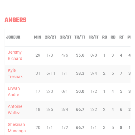
ANGERS
JOUEUR
MIN
2R/2T
3R/3T
TR/TT
1R/1T
RO
RD
RT
PD
Jeremy
29
1/3
4/6
55.6
0/0
1
3
4
4
Bichard
Kyle
31
6/11
1/1
58.3
3/4
2
5
7
3
Tresnak
Erwan
17
2/3
0/1
50.0
1/2
1
4
5
3
Andre
Antoine
18
3/5
3/4
66.7
2/2
2
4
6
2
Wallez
Shekinah
20
1/1
1/2
66.7
1/1
3
5
8
1
Munanga