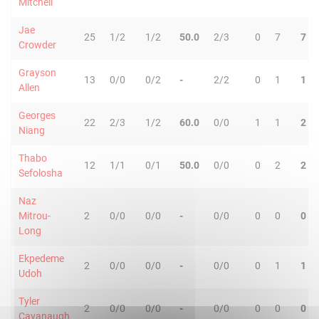
Mitchell
Jae
25
1/2
1/2
50.0
2/3
0
7
7
Crowder
Grayson
13
0/0
0/2
-
2/2
0
1
1
Allen
Georges
22
2/3
1/2
60.0
0/0
1
1
2
Niang
Thabo
12
1/1
0/1
50.0
0/0
0
2
2
Sefolosha
Naz
Mitrou-
2
0/0
0/0
-
0/0
0
0
0
Long
Ekpedeme
2
0/0
0/0
-
0/0
0
1
1
Udoh
Tyler
2
0/0
0/0
-
0/0
0
0
0
Cavanaugh