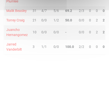
Plumlee
Malik Beasley
31
4/7
5/6
69.2
2/3
0
0
0
Torrey Craig
21
0/0
1/2
50.0
0/0
0
2
2
Juancho
10
0/0
0/0
-
0/0
0
2
2
Hernangomez
Jarred
3
1/1
0/0
100.0
2/2
0
0
0
Vanderbilt