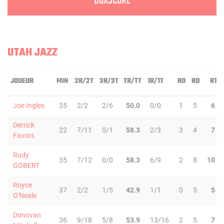
BOXSCORE
UTAH JAZZ
JOUEUR
MIN
2R/2T
3R/3T
TR/TT
1R/1T
RO
RD
RT
Joe Ingles
35
2/2
2/6
50.0
0/0
1
5
6
Derrick
22
7/11
0/1
58.3
2/3
3
4
7
Favors
Rudy
35
7/12
0/0
58.3
6/9
2
8
10
GOBERT
Royce
37
2/2
1/5
42.9
1/1
0
5
5
O'Neale
Donovan
36
9/18
5/8
53.9
13/16
2
5
7