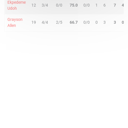
Ekpedeme
12
3/4
0/0
75.0
0/0
1
6
7
4
Udoh
Grayson
19
4/4
2/5
66.7
0/0
0
3
3
0
Allen