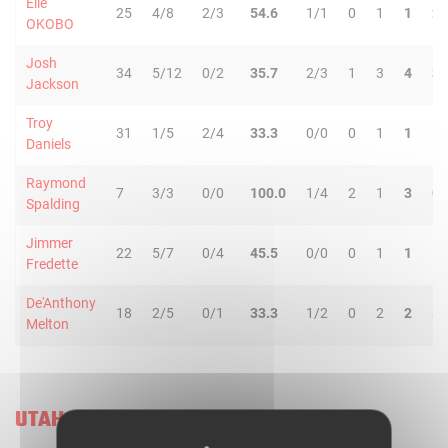
Elie
25
4/8
2/3
54.6
1/1
0
1
1
2
OKOBO
Josh
34
5/12
0/2
35.7
2/3
1
3
4
3
Jackson
Troy
31
1/5
2/4
33.3
0/0
0
1
1
1
Daniels
Raymond
7
3/3
0/0
100.0
1/4
2
1
3
0
Spalding
Jimmer
22
5/7
0/4
45.5
0/0
0
1
1
1
Fredette
De'Anthony
18
2/5
0/1
33.3
1/2
0
2
2
5
Melton
UTAH JAZZ