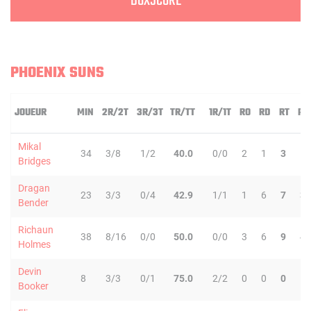
BOXSCORE
PHOENIX SUNS
JOUEUR
MIN
2R/2T
3R/3T
TR/TT
1R/1T
RO
RD
RT
PD
Mikal
34
3/8
1/2
40.0
0/0
2
1
3
1
Bridges
Dragan
23
3/3
0/4
42.9
1/1
1
6
7
3
Bender
Richaun
38
8/16
0/0
50.0
0/0
3
6
9
4
Holmes
Devin
8
3/3
0/1
75.0
2/2
0
0
0
1
Booker