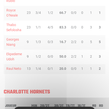
Rubio
Royce
23
3/4
1/2
66.7
0/0
0
1
1
O'Neale
Thabo
23
1/1
4/5
83.3
0/0
0
3
3
Sefolosha
Georges
9
1/3
0/3
16.7
2/2
0
5
5
Niang
Ekpedeme
9
1/2
0/0
50.0
2/2
1
2
3
Udoh
Raul Neto
13
1/4
0/1
20.0
0/0
1
1
2
CHARLOTTE HORNETS
JOUEUR
MIN
2R/2T
3R/3T
TR/TT
1R/1T
RO
RD
R