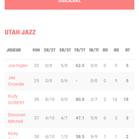
BOXSCORE
UTAH JAZZ
JOUEUR
MIN
2R/2T
3R/3T
TR/TT
1R/1T
RO
RD
RT
P
Joe Ingles
32
0/0
5/8
62.5
0/0
0
5
5
Jae
25
0/0
0/6
-
0/0
0
5
5
Crowder
Rudy
39
8/10
0/0
80.0
2/7
2
16
18
GOBERT
Donovan
37
4/10
4/7
47.1
5/6
0
3
3
Mitchell
Ricky
30
4/10
1/3
38.5
9/9
1
1
2
1