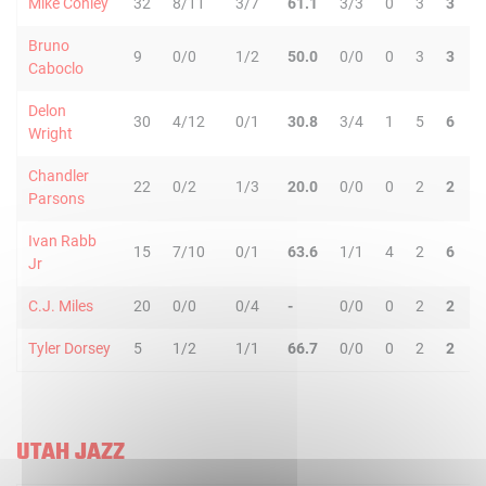
Mike Conley
32
8/11
3/7
61.1
3/3
0
3
3
1
Bruno
9
0/0
1/2
50.0
0/0
0
3
3
Caboclo
Delon
30
4/12
0/1
30.8
3/4
1
5
6
Wright
Chandler
22
0/2
1/3
20.0
0/0
0
2
2
Parsons
Ivan Rabb
15
7/10
0/1
63.6
1/1
4
2
6
Jr
C.J. Miles
20
0/0
0/4
-
0/0
0
2
2
Tyler Dorsey
5
1/2
1/1
66.7
0/0
0
2
2
UTAH JAZZ