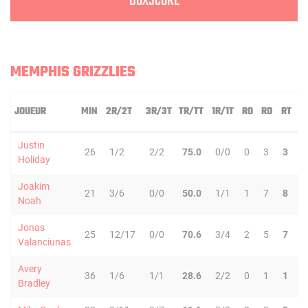
BOXSCORE
MEMPHIS GRIZZLIES
JOUEUR
MIN
2R/2T
3R/3T
TR/TT
1R/1T
RO
RD
RT
Justin
26
1/2
2/2
75.0
0/0
0
3
3
Holiday
Joakim
21
3/6
0/0
50.0
1/1
1
7
8
Noah
Jonas
25
12/17
0/0
70.6
3/4
2
5
7
Valanciunas
Avery
36
1/6
1/1
28.6
2/2
0
1
1
Bradley