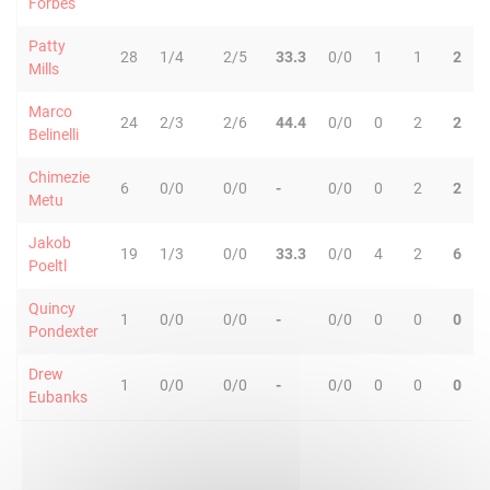
Forbes
Patty
28
1/4
2/5
33.3
0/0
1
1
2
Mills
Marco
24
2/3
2/6
44.4
0/0
0
2
2
Belinelli
Chimezie
6
0/0
0/0
-
0/0
0
2
2
Metu
Jakob
19
1/3
0/0
33.3
0/0
4
2
6
Poeltl
Quincy
1
0/0
0/0
-
0/0
0
0
0
Pondexter
Drew
1
0/0
0/0
-
0/0
0
0
0
Eubanks