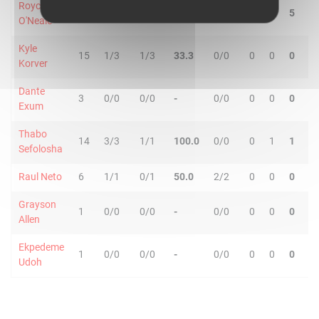
Royce
25
1/5
1/2
28.6
0/0
1
4
5
2
O'Neale
Kyle
15
1/3
1/3
33.3
0/0
0
0
0
0
Korver
Dante
3
0/0
0/0
-
0/0
0
0
0
0
Exum
Thabo
14
3/3
1/1
100.0
0/0
0
1
1
2
Sefolosha
Raul Neto
6
1/1
0/1
50.0
2/2
0
0
0
1
Grayson
1
0/0
0/0
-
0/0
0
0
0
0
Allen
Ekpedeme
1
0/0
0/0
-
0/0
0
0
0
0
Udoh