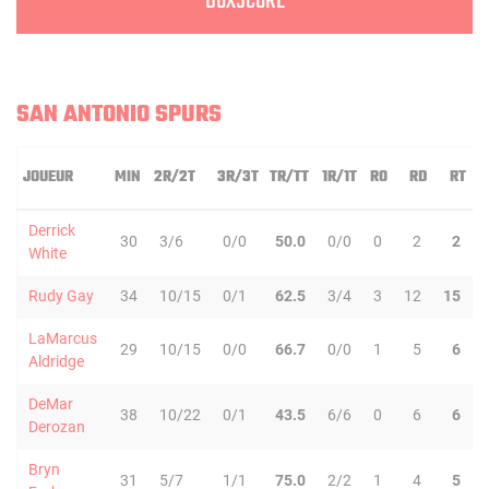
BOXSCORE
SAN ANTONIO SPURS
JOUEUR
MIN
2R/2T
3R/3T
TR/TT
1R/1T
RO
RD
RT
P
Derrick
30
3/6
0/0
50.0
0/0
0
2
2
White
Rudy Gay
34
10/15
0/1
62.5
3/4
3
12
15
LaMarcus
29
10/15
0/0
66.7
0/0
1
5
6
Aldridge
DeMar
38
10/22
0/1
43.5
6/6
0
6
6
Derozan
Bryn
31
5/7
1/1
75.0
2/2
1
4
5