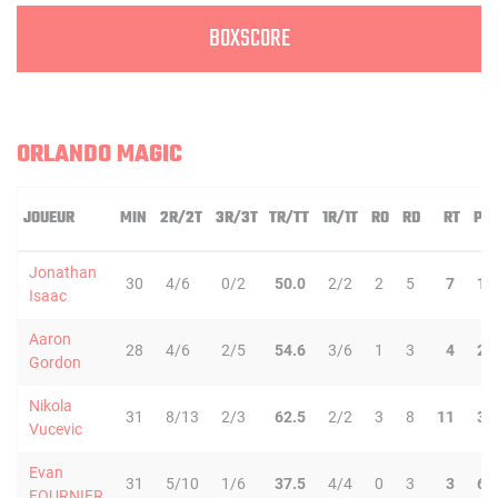
BOXSCORE
ORLANDO MAGIC
JOUEUR
MIN
2R/2T
3R/3T
TR/TT
1R/1T
RO
RD
RT
PD
Jonathan
30
4/6
0/2
50.0
2/2
2
5
7
1
Isaac
Aaron
28
4/6
2/5
54.6
3/6
1
3
4
2
Gordon
Nikola
31
8/13
2/3
62.5
2/2
3
8
11
3
Vucevic
Evan
31
5/10
1/6
37.5
4/4
0
3
3
6
FOURNIER