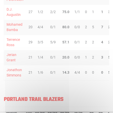
D.J.
27
1/2
2/2
75.0
1/1
0
1
1
3
Augustin
Mohamed
20
4/4
0/1
80.0
0/0
2
5
7
2
Bamba
Terrence
29
3/5
5/9
57.1
0/1
2
2
4
2
Ross
Jerian
21
1/4
0/1
20.0
0/0
1
2
3
5
Grant
Jonathon
21
1/6
0/1
14.3
4/4
0
0
0
5
Simmons
PORTLAND TRAIL BLAZERS