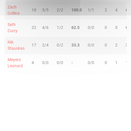
Zach
18
5/5
2/2
100.0
1/1
2
4
6
Collins
Seth
22
4/6
1/2
62.5
0/0
0
0
0
Curry
Nik
17
2/4
0/2
33.3
0/0
0
2
2
Stauskas
Meyers
4
0/0
0/0
-
0/0
0
1
1
Leonard