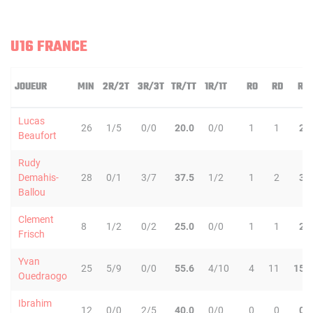
U16 FRANCE
JOUEUR
MIN
2R/2T
3R/3T
TR/TT
1R/1T
RO
RD
RT
Lucas
26
1/5
0/0
20.0
0/0
1
1
2
Beaufort
Rudy
Demahis-
28
0/1
3/7
37.5
1/2
1
2
3
Ballou
Clement
8
1/2
0/2
25.0
0/0
1
1
2
Frisch
Yvan
25
5/9
0/0
55.6
4/10
4
11
15
Ouedraogo
Ibrahim
12
0/0
2/5
40.0
0/0
0
0
0