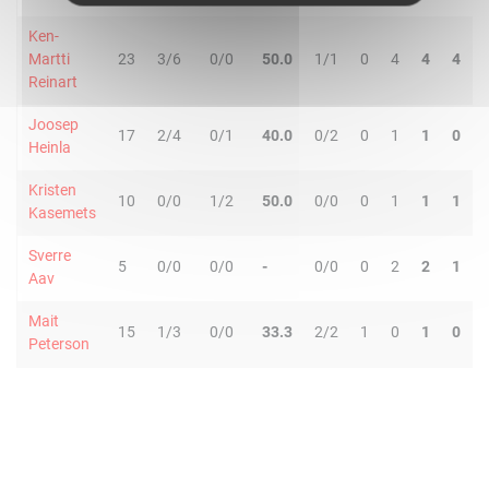
Ken-
Martti
23
3/6
0/0
50.0
1/1
0
4
4
4
Reinart
Joosep
17
2/4
0/1
40.0
0/2
0
1
1
0
Heinla
Kristen
10
0/0
1/2
50.0
0/0
0
1
1
1
Kasemets
Sverre
5
0/0
0/0
-
0/0
0
2
2
1
Aav
Mait
15
1/3
0/0
33.3
2/2
1
0
1
0
Peterson