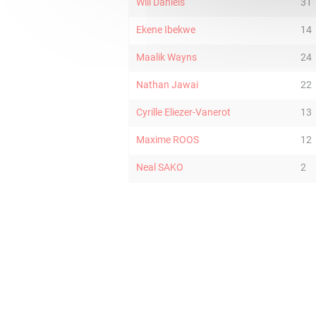
Will Daniels
31
Ekene Ibekwe
14
Maalik Wayns
24
Nathan Jawai
22
Cyrille Eliezer-Vanerot
13
Maxime ROOS
12
Neal SAKO
2