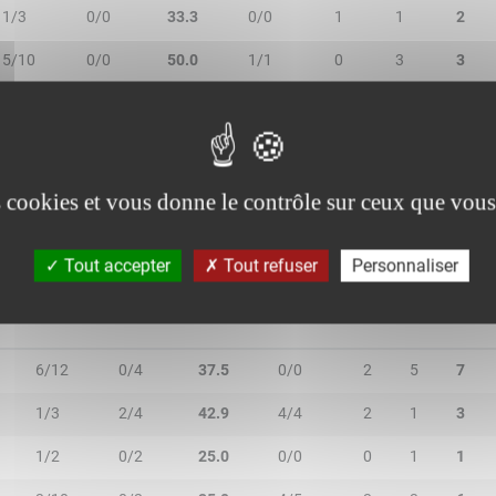
1/3
0/0
33.3
0/0
1
1
2
5/10
0/0
50.0
1/1
0
3
3
2/6
0/0
33.3
0/2
0
0
0
0/1
0/0
-
0/0
0
1
1
es cookies et vous donne le contrôle sur ceux que vous
Tout accepter
Tout refuser
Personnaliser
2R/2T
3R/3T
TR/TT
1R/1T
RO
RD
RT
6/12
0/4
37.5
0/0
2
5
7
1/3
2/4
42.9
4/4
2
1
3
1/2
0/2
25.0
0/0
0
1
1