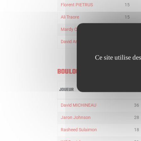
Florent PIETRUS
15
Ali Traore
15
Mardy Collins
13
David Andersen
4
Ce site utilise d
BOULOGNE-LEVALLOIS
JOUEUR
MIN
David MICHINEAU
36
Jaron Johnson
28
Rasheed Sulaimon
18