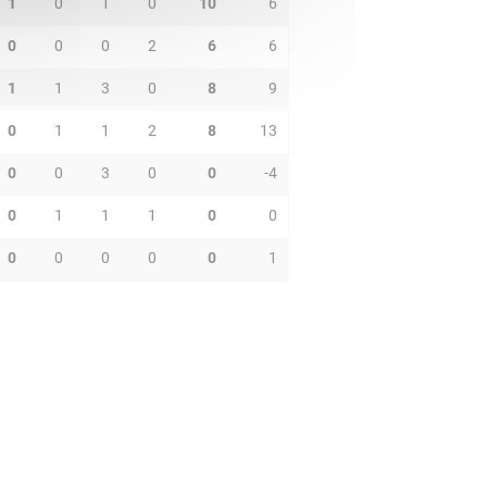
1
0
1
0
10
6
0
0
0
2
6
6
1
1
3
0
8
9
0
1
1
2
8
13
0
0
3
0
0
-4
0
1
1
1
0
0
0
0
0
0
0
1