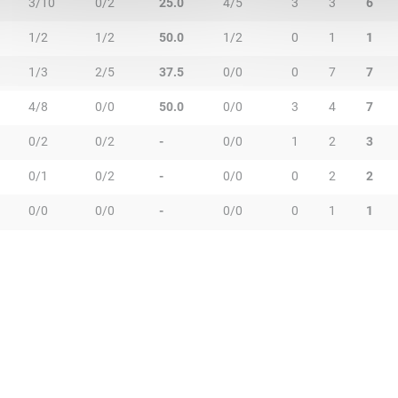
3/10
0/2
25.0
4/5
3
3
6
1/2
1/2
50.0
1/2
0
1
1
1/3
2/5
37.5
0/0
0
7
7
4/8
0/0
50.0
0/0
3
4
7
0/2
0/2
-
0/0
1
2
3
0/1
0/2
-
0/0
0
2
2
0/0
0/0
-
0/0
0
1
1