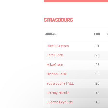
STRASBOURG
JOUEUR
MIN
Quentin Serron
21
Jarell Eddie
25
Mike Green
28
Nicolas LANG
20
Youssoupha FALL
25
Jeremy Nzeulie
18
Ludovic Beyhurst
16