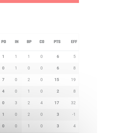
PD
IN
BP
CO
PTS
EFF
1
1
1
0
6
5
0
1
0
0
6
8
7
0
2
0
15
19
4
0
1
0
2
8
0
3
2
4
17
32
1
0
2
0
3
-1
0
0
1
0
3
4