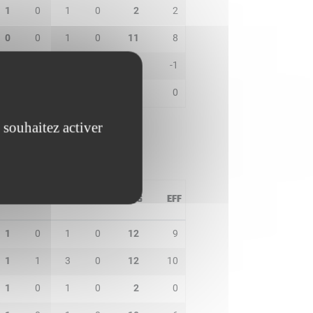
1
0
1
0
2
2
0
0
1
0
11
8
1
2
2
0
4
-1
0
0
0
0
0
0
 souhaitez activer
PD
IN
BP
CO
PTS
EFF
1
0
1
0
12
9
1
1
3
0
12
10
1
0
1
0
2
0