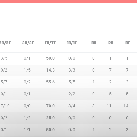
2R/2T
3R/3T
TR/TT
1R/1T
RO
RD
RT
3/5
0/1
50.0
0/0
0
1
1
0/2
1/5
14.3
3/3
0
7
7
5/7
0/2
55.6
5/5
1
2
3
0/1
0/1
-
2/2
0
5
5
7/10
0/0
70.0
3/4
3
11
14
0/2
1/2
25.0
0/0
0
0
0
0/1
1/1
50.0
0/0
1
2
3