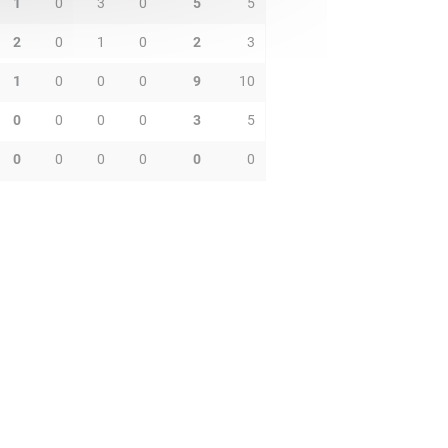
1
0
3
0
5
5
2
0
1
0
2
3
1
0
0
0
9
10
0
0
0
0
3
5
0
0
0
0
0
0