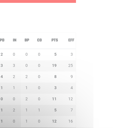
PD
IN
BP
CO
PTS
EFF
2
0
0
0
5
3
3
3
0
0
19
25
4
2
2
0
8
9
1
1
1
0
3
4
0
0
2
0
11
12
1
2
1
1
5
7
1
0
1
0
12
16