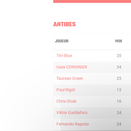
ANTIBES
JOUEUR
MIN
Tim Blue
20
Isaïa CORDINIER
34
Taurean Green
25
Paul Rigot
13
Chris Otule
16
Viktor Gaddefors
24
Fernando Raposo
24