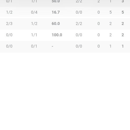
0/1
1/1
50.0
2/2
2
1
3
1/2
0/4
16.7
0/0
0
5
5
2/3
1/2
60.0
2/2
0
2
2
0/0
1/1
100.0
0/0
0
2
2
0/0
0/1
-
0/0
0
1
1