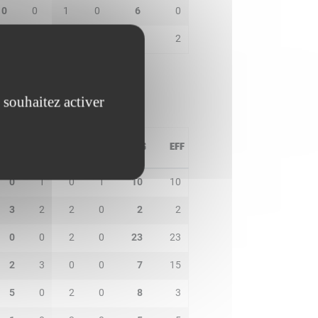
0
0
1
0
6
0
4
1
0
0
3
2
 souhaitez activer
PD
IN
BP
CO
PTS
EFF
0
1
0
1
10
10
3
2
2
0
2
2
0
0
2
0
23
23
2
3
0
0
7
15
5
0
2
0
8
3