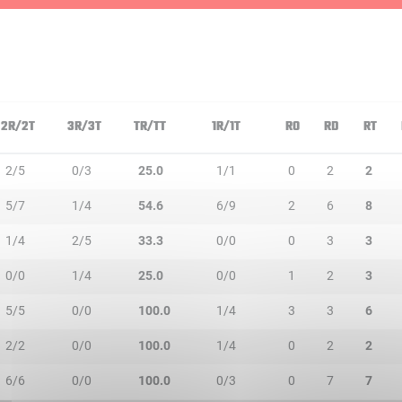
2R/2T
3R/3T
TR/TT
1R/1T
RO
RD
RT
2/5
0/3
25.0
1/1
0
2
2
5/7
1/4
54.6
6/9
2
6
8
1/4
2/5
33.3
0/0
0
3
3
0/0
1/4
25.0
0/0
1
2
3
5/5
0/0
100.0
1/4
3
3
6
2/2
0/0
100.0
1/4
0
2
2
6/6
0/0
100.0
0/3
0
7
7