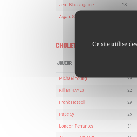
Jerel Blassingame
23
Aigars Skele
21
Ce site utilise d
CHOLET BASKET
JOUEUR
MIN
Michael Young
29
Killian HAYES
22
Frank Hassell
29
Pape Sy
25
London Perrantes
31