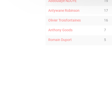
Abdoulaye NDOYE
19
Antywane Robinson
17
Olivier Troisfontaines
16
Anthony Goods
7
Romain Duport
5