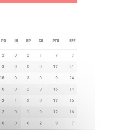
PD
IN
BP
CO
PTS
EFF
2
0
2
1
7
7
3
0
0
0
17
21
15
0
3
0
9
24
0
0
2
0
16
14
2
1
2
0
17
16
2
0
1
0
12
16
0
0
0
2
9
7