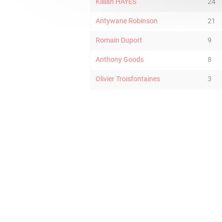
Killian HAYES
24
Antywane Robinson
21
Romain Duport
9
Anthony Goods
8
Olivier Troisfontaines
3