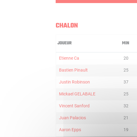
CHALON
JOUEUR
MIN
Etienne Ca
20
Bastien Pinault
25
Justin Robinson
37
Mickael GELABALE
25
Vincent Sanford
32
Juan Palacios
21
Aaron Epps
19