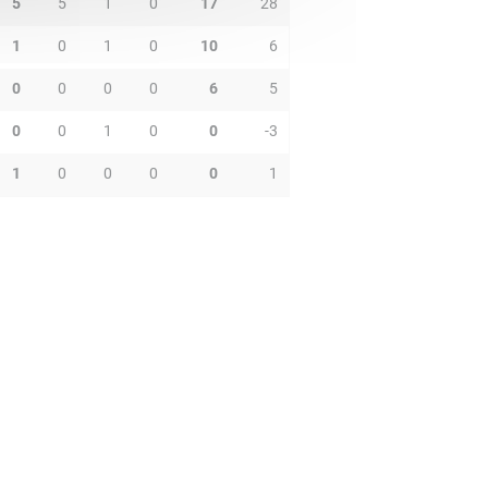
5
5
1
0
17
28
1
0
1
0
10
6
0
0
0
0
6
5
0
0
1
0
0
-3
1
0
0
0
0
1