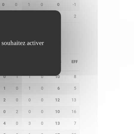
0
0
1
0
0
-1
0
0
1
0
2
2
 souhaitez activer
PD
IN
BP
CO
PTS
EFF
0
1
1
0
10
8
1
0
1
0
6
5
2
0
0
0
12
13
0
2
0
0
10
16
4
0
3
0
13
7