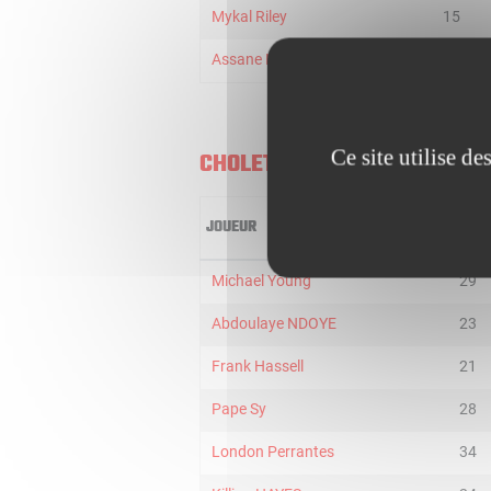
Mykal Riley
15
Assane Ndoye
6
Ce site utilise d
CHOLET BASKET
JOUEUR
MIN
Michael Young
29
Abdoulaye NDOYE
23
Frank Hassell
21
Pape Sy
28
London Perrantes
34