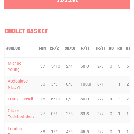
BOXSCORE
CHOLET BASKET
JOUEUR
MIN
2R/2T
3R/3T
TR/TT
1R/1T
RO
RD
RT
Michael
37
5/10
2/4
50.0
2/3
3
3
6
Young
Abdoulaye
30
3/3
0/0
100.0
0/1
1
1
2
NDOYE
Frank Hassell
16
6/10
0/0
60.0
2/2
4
3
7
Olivier
27
0/1
2/5
33.3
2/2
0
1
1
Troisfontaines
London
38
1/6
4/5
45.5
2/2
0
1
1