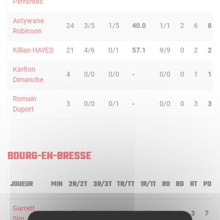
Perrantes
Antywane
24
3/5
1/5
40.0
1/1
2
6
8
Robinson
Killian HAYES
21
4/6
0/1
57.1
9/9
0
2
2
Karlton
4
0/0
0/0
-
0/0
0
1
1
Dimanche
Romain
3
0/0
0/1
-
0/0
0
3
3
Duport
BOURG-EN-BRESSE
JOUEUR
MIN
2R/2T
3R/3T
TR/TT
1R/1T
RO
RD
RT
PD
Garrett
28
3/4
1/4
50.0
2/3
0
3
3
7
Sim