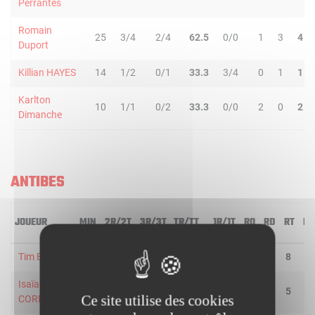
Perrantes
Romain
25
3/4
2/4
62.5
0/0
1
3
4
Duport
Killian HAYES
14
1/2
0/1
33.3
3/4
0
1
1
Karlton
10
1/1
0/2
33.3
0/0
2
0
2
Dimanche
ANTIBES
JOUEUR
MIN
2R/2T
3R/3T
TR/TT
1R/1T
RO
RD
RT
PD
Tim Blue
35
4/7
2/3
60.0
1/1
0
8
8
3
Isaïa
30
4/7
2/3
60.0
4/6
0
5
5
3
Ce site utilise des cookies
CORDINIER