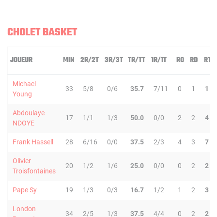
CHOLET BASKET
JOUEUR
MIN
2R/2T
3R/3T
TR/TT
1R/1T
RO
RD
RT
Michael
33
5/8
0/6
35.7
7/11
0
1
1
Young
Abdoulaye
17
1/1
1/3
50.0
0/0
2
2
4
NDOYE
Frank Hassell
28
6/16
0/0
37.5
2/3
4
3
7
Olivier
20
1/2
1/6
25.0
0/0
0
2
2
Troisfontaines
Pape Sy
19
1/3
0/3
16.7
1/2
1
2
3
London
34
2/5
1/3
37.5
4/4
0
2
2