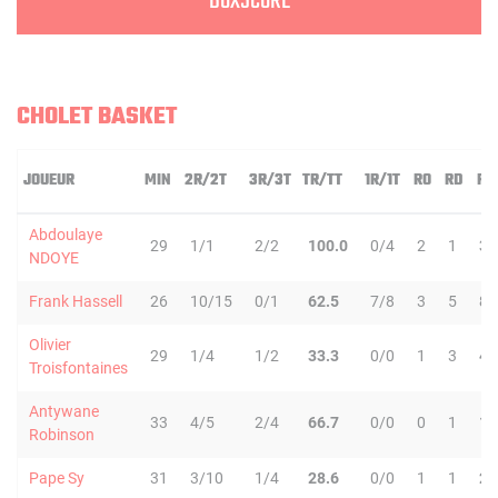
BOXSCORE
CHOLET BASKET
JOUEUR
MIN
2R/2T
3R/3T
TR/TT
1R/1T
RO
RD
RT
Abdoulaye
29
1/1
2/2
100.0
0/4
2
1
3
NDOYE
Frank Hassell
26
10/15
0/1
62.5
7/8
3
5
8
Olivier
29
1/4
1/2
33.3
0/0
1
3
4
Troisfontaines
Antywane
33
4/5
2/4
66.7
0/0
0
1
1
Robinson
Pape Sy
31
3/10
1/4
28.6
0/0
1
1
2