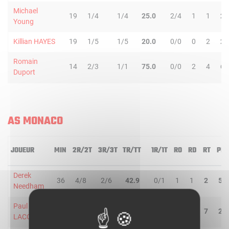
Michael
19
1/4
1/4
25.0
2/4
1
1
2
Young
Killian HAYES
19
1/5
1/5
20.0
0/0
0
2
2
Romain
14
2/3
1/1
75.0
0/0
2
4
6
Duport
AS MONACO
JOUEUR
MIN
2R/2T
3R/3T
TR/TT
1R/1T
RO
RD
RT
PD
Derek
36
4/8
2/6
42.9
0/1
1
1
2
5
Needham
Paul
18
1/4
0/2
16.7
2/2
2
5
7
2
LACOMBE