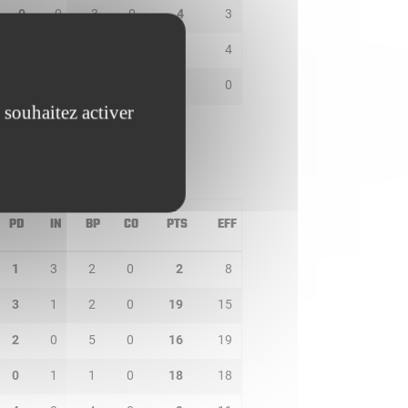
0
0
3
0
4
3
0
0
0
0
2
4
0
0
0
0
0
0
 souhaitez activer
PD
IN
BP
CO
PTS
EFF
1
3
2
0
2
8
3
1
2
0
19
15
2
0
5
0
16
19
0
1
1
0
18
18