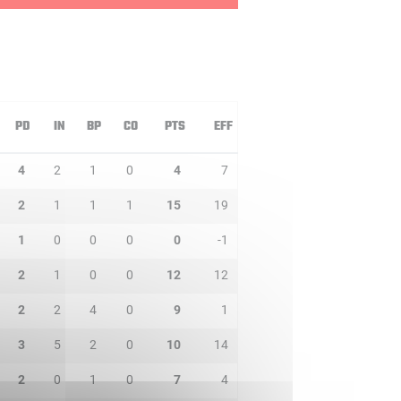
PD
IN
BP
CO
PTS
EFF
4
2
1
0
4
7
2
1
1
1
15
19
1
0
0
0
0
-1
2
1
0
0
12
12
2
2
4
0
9
1
3
5
2
0
10
14
2
0
1
0
7
4