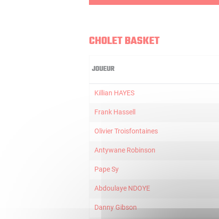
CHOLET BASKET
JOUEUR
Killian HAYES
Frank Hassell
Olivier Troisfontaines
Antywane Robinson
Pape Sy
Abdoulaye NDOYE
Danny Gibson