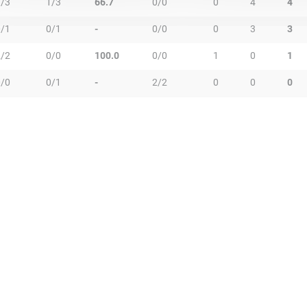
3/3
1/3
66.7
0/0
0
4
4
0/1
0/1
-
0/0
0
3
3
2/2
0/0
100.0
0/0
1
0
1
0/0
0/1
-
2/2
0
0
0