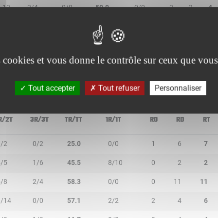
12
2/4
0/0
50.0
0/0
2
2
4
8
1/1
0/0
100.0
0/0
2
0
2
3
0/0
0/0
-
0/0
0
0
0
es cookies et vous donne le contrôle sur ceux que vous
Tout accepter
Tout refuser
Personnaliser
R/2T
3R/3T
TR/TT
1R/1T
RO
RD
RT
1/2
0/2
25.0
0/0
1
6
7
4/5
1/6
45.5
8/10
0
2
2
5/8
2/4
58.3
0/0
0
11
11
8/14
0/0
57.1
2/2
2
4
6