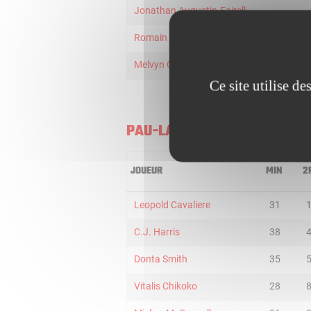
Jonathan Augustin-Fairell
Romain Duport
Melvyn Govindy
Ce site utilise d
PAU-LACQ-ORTHEZ
JOUEUR
MIN
2
Leopold Cavaliere
31
C.J. Harris
38
Donta Smith
35
Vitalis Chikoko
28