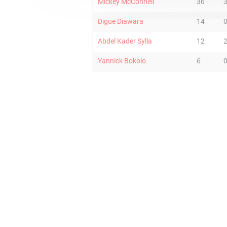
Mickey McConnell
36
Digue Diawara
14
Abdel Kader Sylla
12
Yannick Bokolo
6