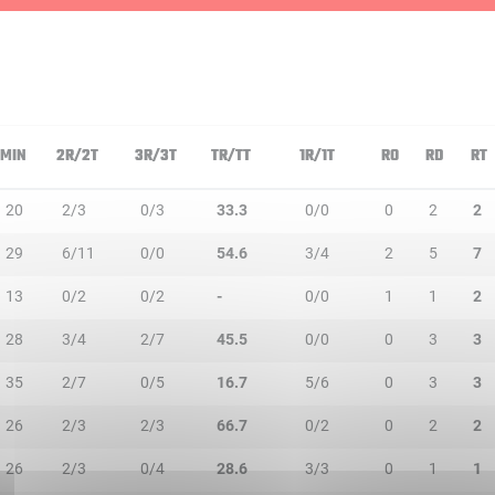
MIN
2R/2T
3R/3T
TR/TT
1R/1T
RO
RD
RT
20
2/3
0/3
33.3
0/0
0
2
2
29
6/11
0/0
54.6
3/4
2
5
7
13
0/2
0/2
-
0/0
1
1
2
28
3/4
2/7
45.5
0/0
0
3
3
35
2/7
0/5
16.7
5/6
0
3
3
26
2/3
2/3
66.7
0/2
0
2
2
26
2/3
0/4
28.6
3/3
0
1
1