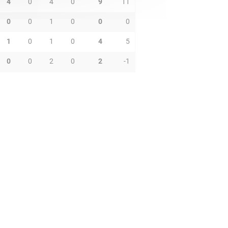
4
0
4
0
9
11
0
0
1
0
0
0
1
0
1
0
4
5
0
0
2
0
2
-1