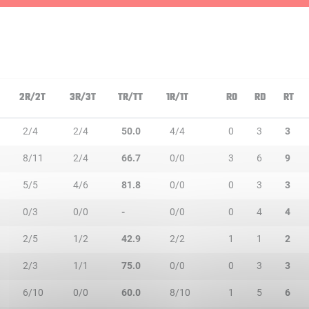
2R/2T
3R/3T
TR/TT
1R/1T
RO
RD
RT
2/4
2/4
50.0
4/4
0
3
3
8/11
2/4
66.7
0/0
3
6
9
5/5
4/6
81.8
0/0
0
3
3
0/3
0/0
-
0/0
0
4
4
2/5
1/2
42.9
2/2
1
1
2
2/3
1/1
75.0
0/0
0
3
3
6/10
0/0
60.0
8/10
1
5
6