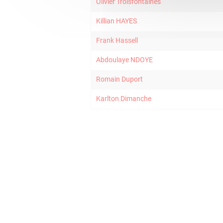
Olivier Troisfontaines
Killian HAYES
Frank Hassell
Abdoulaye NDOYE
Romain Duport
Karlton Dimanche