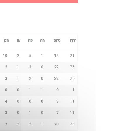
PD
IN
BP
CO
PTS
EFF
10
2
5
1
14
21
2
1
3
0
22
26
3
1
2
0
22
25
0
0
1
1
0
1
4
0
0
0
9
11
3
0
1
0
7
11
2
2
2
1
20
23