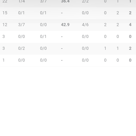
22
1/4
3/7
36.4
2/2
0
1
1
15
0/1
0/1
-
0/0
0
2
2
12
3/7
0/0
42.9
4/6
2
2
4
3
0/0
0/1
-
0/0
0
0
0
3
0/2
0/0
-
0/0
1
1
2
1
0/0
0/0
-
0/0
0
0
0