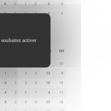
0
0
1
0
0
-3
0
0
0
0
0
0
 souhaitez activer
PD
IN
BP
CO
PTS
EFF
5
1
1
0
6
10
1
1
3
0
13
8
0
2
3
0
16
19
4
2
0
1
4
11
3
2
3
0
17
18