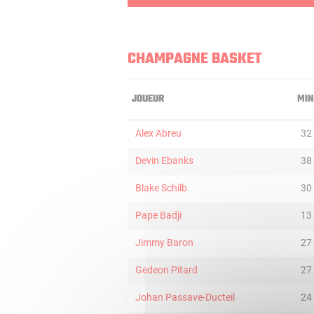
CHAMPAGNE BASKET
JOUEUR
MIN
Alex Abreu
32
Devin Ebanks
38
Blake Schilb
30
Pape Badji
13
Jimmy Baron
27
Gedeon Pitard
27
Johan Passave-Ducteil
24