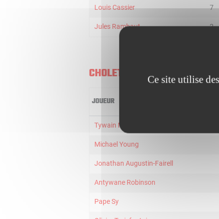
Louis Cassier
7
Jules Rambaut
2
CHOLET BASKET
Ce site utilise d
JOUEUR
Tywain McKee
Michael Young
Jonathan Augustin-Fairell
Antywane Robinson
Pape Sy