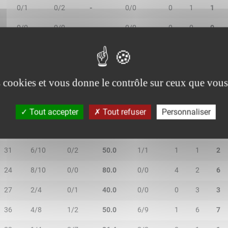
0/1
0/2
-
0/0
0
1
1
0/0
0/0
-
0/0
0
0
0
es cookies et vous donne le contrôle sur ceux que vous
MIN
2R/2T
3R/3T
TR/TT
1R/1T
RO
RD
RT
Tout accepter
Tout refuser
Personnaliser
26
2/5
0/2
28.6
2/2
0
4
4
31
6/10
0/2
50.0
1/1
1
1
2
24
8/10
0/0
80.0
0/0
4
2
6
27
2/4
0/1
40.0
0/0
0
3
3
36
4/8
1/2
50.0
6/9
1
6
7