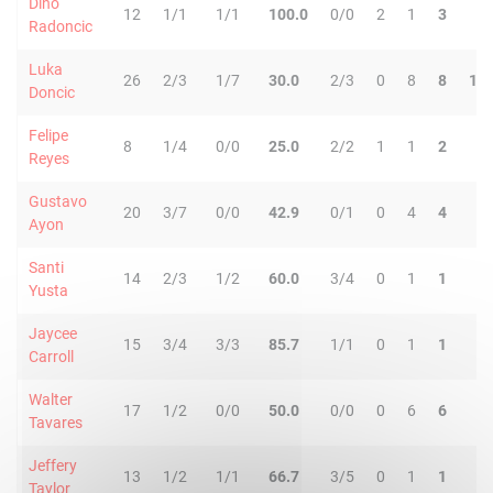
Dino
12
1/1
1/1
100.0
0/0
2
1
3
0
Radoncic
Luka
26
2/3
1/7
30.0
2/3
0
8
8
10
Doncic
Felipe
8
1/4
0/0
25.0
2/2
1
1
2
1
Reyes
Gustavo
20
3/7
0/0
42.9
0/1
0
4
4
1
Ayon
Santi
14
2/3
1/2
60.0
3/4
0
1
1
1
Yusta
Jaycee
15
3/4
3/3
85.7
1/1
0
1
1
0
Carroll
Walter
17
1/2
0/0
50.0
0/0
0
6
6
0
Tavares
Jeffery
13
1/2
1/1
66.7
3/5
0
1
1
1
Taylor