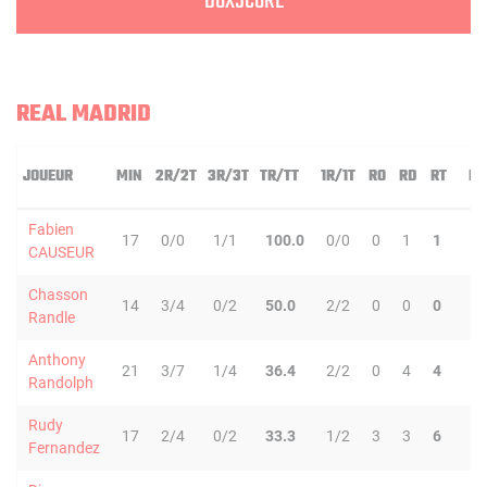
BOXSCORE
REAL MADRID
JOUEUR
MIN
2R/2T
3R/3T
TR/TT
1R/1T
RO
RD
RT
PD
Fabien
17
0/0
1/1
100.0
0/0
0
1
1
2
CAUSEUR
Chasson
14
3/4
0/2
50.0
2/2
0
0
0
1
Randle
Anthony
21
3/7
1/4
36.4
2/2
0
4
4
0
Randolph
Rudy
17
2/4
0/2
33.3
1/2
3
3
6
2
Fernandez