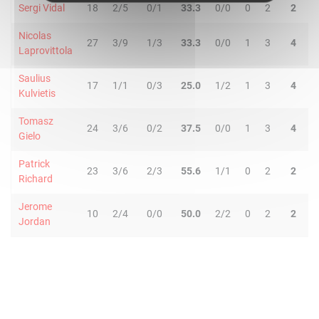
Sergi Vidal
18
2/5
0/1
33.3
0/0
0
2
2
1
Nicolas
27
3/9
1/3
33.3
0/0
1
3
4
2
Laprovittola
Saulius
17
1/1
0/3
25.0
1/2
1
3
4
2
Kulvietis
Tomasz
24
3/6
0/2
37.5
0/0
1
3
4
0
Gielo
Patrick
23
3/6
2/3
55.6
1/1
0
2
2
2
Richard
Jerome
10
2/4
0/0
50.0
2/2
0
2
2
1
Jordan