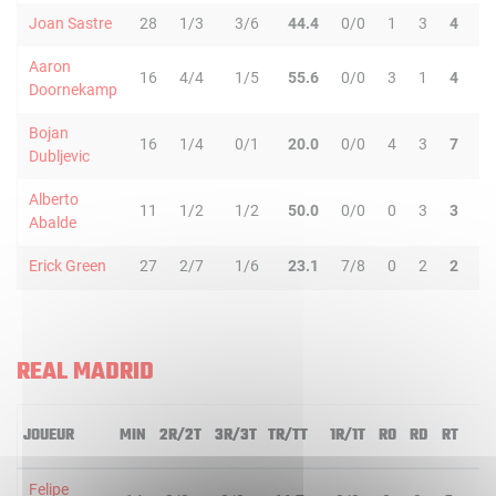
Joan Sastre
28
1/3
3/6
44.4
0/0
1
3
4
3
Aaron
16
4/4
1/5
55.6
0/0
3
1
4
3
Doornekamp
Bojan
16
1/4
0/1
20.0
0/0
4
3
7
1
Dubljevic
Alberto
11
1/2
1/2
50.0
0/0
0
3
3
1
Abalde
Erick Green
27
2/7
1/6
23.1
7/8
0
2
2
3
REAL MADRID
JOUEUR
MIN
2R/2T
3R/3T
TR/TT
1R/1T
RO
RD
RT
P
Felipe