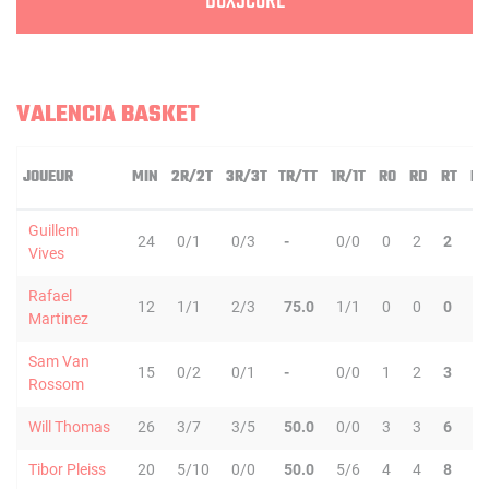
BOXSCORE
VALENCIA BASKET
JOUEUR
MIN
2R/2T
3R/3T
TR/TT
1R/1T
RO
RD
RT
PD
Guillem
24
0/1
0/3
-
0/0
0
2
2
5
Vives
Rafael
12
1/1
2/3
75.0
1/1
0
0
0
0
Martinez
Sam Van
15
0/2
0/1
-
0/0
1
2
3
1
Rossom
Will Thomas
26
3/7
3/5
50.0
0/0
3
3
6
0
Tibor Pleiss
20
5/10
0/0
50.0
5/6
4
4
8
0