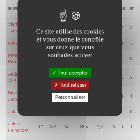
JOUEUR
MIN
2R/2T
3R/3T
TR/TT
1R/1T
RO
RD
RT
Vladimir
23
1/3
1/3
33.3
2/2
1
4
5
Ce site utilise des cookies
Jankovic
et vous donne le contrôle
Oliver Stevic
22
2/6
0/0
33.3
8/11
2
1
3
sur ceux que vous
souhaitez activer
Przemyslaw
6
1/3
0/0
33.3
0/0
0
0
0
Karnowski
Tout accepter
Andrew
24
1/5
0/1
16.7
1/2
0
3
3
ALBICY
Tout refuser
David
12
1/3
1/3
33.3
0/0
0
1
1
Personnaliser
Jelinek
Jaka Blazic
23
4/8
4/7
53.3
0/0
0
0
0
Jaime
17
2/6
0/1
28.6
2/2
0
1
1
Fernandez