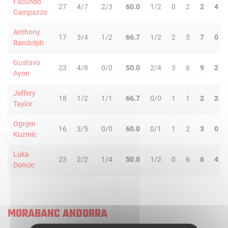
Facundo
27
4/7
2/3
60.0
1/2
0
2
2
4
Campazzo
Anthony
17
3/4
1/2
66.7
1/2
2
5
7
0
Randolph
Gustavo
23
4/8
0/0
50.0
2/4
3
6
9
2
Ayon
Jeffery
18
1/2
1/1
66.7
0/0
1
1
2
2
Taylor
Ognjen
16
3/5
0/0
60.0
0/1
1
2
3
0
Kuzmic
Luka
23
2/2
1/4
50.0
1/2
0
6
6
4
Doncic
MORABANC ANDORRA