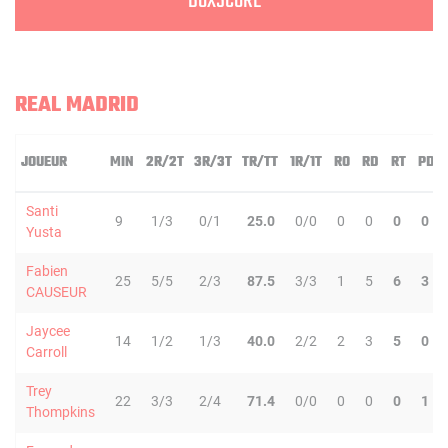
BOXSCORE
REAL MADRID
JOUEUR
MIN
2R/2T
3R/3T
TR/TT
1R/1T
RO
RD
RT
PD
Santi
9
1/3
0/1
25.0
0/0
0
0
0
0
Yusta
Fabien
25
5/5
2/3
87.5
3/3
1
5
6
3
CAUSEUR
Jaycee
14
1/2
1/3
40.0
2/2
2
3
5
0
Carroll
Trey
22
3/3
2/4
71.4
0/0
0
0
0
1
Thompkins