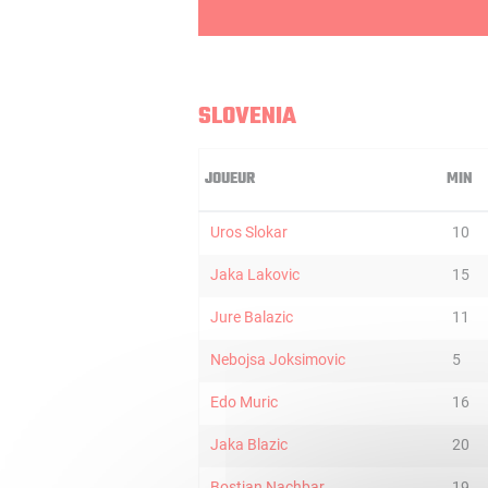
SLOVENIA
JOUEUR
MIN
Uros Slokar
10
Jaka Lakovic
15
Jure Balazic
11
Nebojsa Joksimovic
5
Edo Muric
16
Jaka Blazic
20
Bostjan Nachbar
19