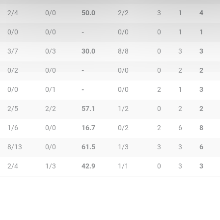
2/4
0/0
50.0
2/2
3
1
4
0/0
0/0
-
0/0
0
1
1
3/7
0/3
30.0
8/8
0
3
3
0/2
0/0
-
0/0
0
2
2
0/0
0/1
-
0/0
2
1
3
2/5
2/2
57.1
1/2
0
2
2
1/6
0/0
16.7
0/2
2
6
8
8/13
0/0
61.5
1/3
3
3
6
2/4
1/3
42.9
1/1
0
3
3