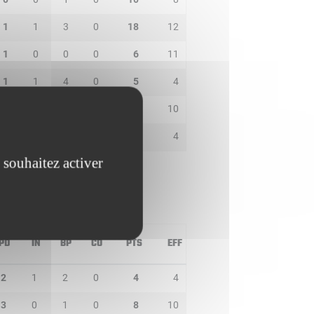
1
1
3
0
18
12
1
0
0
0
6
11
1
1
4
0
5
4
0
0
0
1
11
10
0
2
1
0
6
4
 souhaitez activer
PD
IN
BP
CO
PTS
EFF
2
1
2
0
4
4
3
0
1
0
8
10