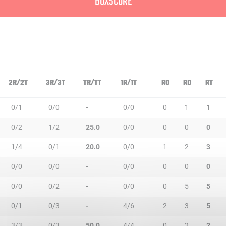
BOXSCORE
2R/2T
3R/3T
TR/TT
1R/1T
RO
RD
RT
0/1
0/0
-
0/0
0
1
1
0/2
1/2
25.0
0/0
0
0
0
1/4
0/1
20.0
0/0
1
2
3
0/0
0/0
-
0/0
0
0
0
0/0
0/2
-
0/0
0
5
5
0/1
0/3
-
4/6
2
3
5
3/3
0/3
50.0
4/4
0
2
2