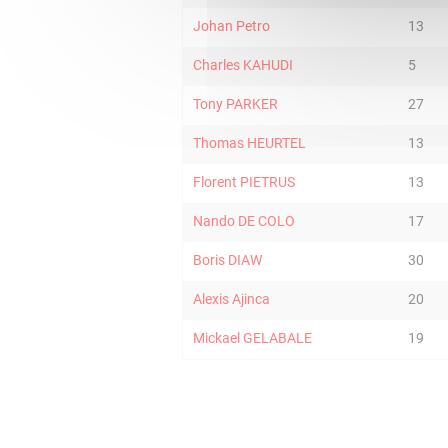
Johan Petro
13
Charles KAHUDI
5
Tony PARKER
27
Thomas HEURTEL
13
Florent PIETRUS
13
Nando DE COLO
17
Boris DIAW
30
Alexis Ajinca
20
Mickael GELABALE
19