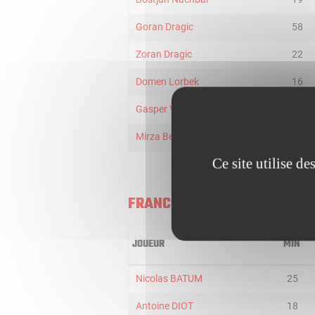
Goran Dragic
58
Zoran Dragic
22
Domen Lorbek
16
Gasper Vidmar
24
Mirza Begic
16
Ce site utilise d
FRANCE
JOUEUR
MIN
Nicolas BATUM
25
Antoine DIOT
18