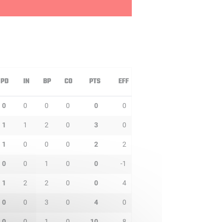
PD
IN
BP
CO
PTS
EFF
0
0
0
0
0
0
1
1
2
0
3
0
1
0
0
0
2
2
0
0
1
0
0
-1
1
2
2
0
0
4
0
0
3
0
4
0
0
0
1
0
10
8