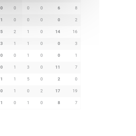
0
0
0
0
6
8
1
0
0
0
0
2
5
2
1
0
14
16
3
1
1
0
0
3
0
0
1
0
0
1
0
1
3
0
11
7
1
1
5
0
2
0
0
1
0
2
17
19
1
0
1
0
8
7