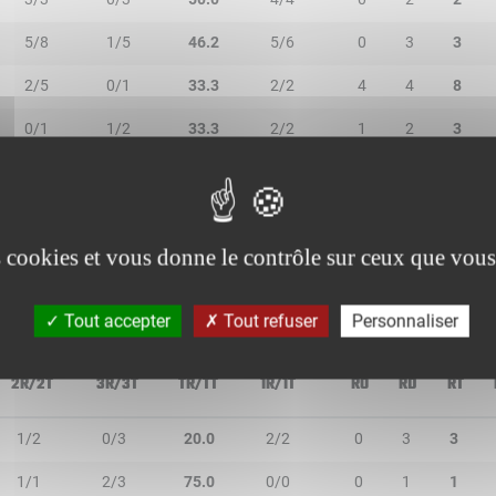
5/8
1/5
46.2
5/6
0
3
3
2/5
0/1
33.3
2/2
4
4
8
0/1
1/2
33.3
2/2
1
2
3
4/7
0/0
57.1
3/6
2
2
4
2/7
0/0
28.6
2/4
2
2
4
es cookies et vous donne le contrôle sur ceux que vous
Tout accepter
Tout refuser
Personnaliser
2R/2T
3R/3T
TR/TT
1R/1T
RO
RD
RT
1/2
0/3
20.0
2/2
0
3
3
1/1
2/3
75.0
0/0
0
1
1