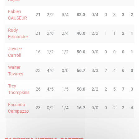
Fabien
21
2/2
3/4
83.3
0/4
0
3
3
2
CAUSEUR
Rudy
21
2/6
2/4
40.0
2/2
1
1
2
1
Fernandez
Jaycee
16
1/2
1/2
50.0
0/0
0
0
0
1
Carroll
Walter
23
4/6
0/0
66.7
3/3
2
4
6
0
Tavares
Trey
26
4/5
1/5
50.0
2/2
2
5
7
3
Thompkins
Facundo
23
0/2
1/4
16.7
0/0
0
2
2
4
Campazzo