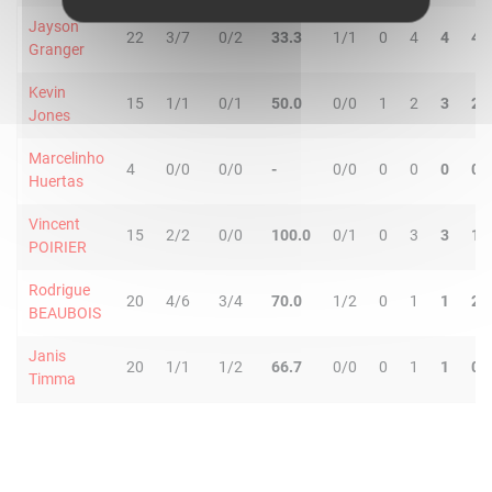
Jayson
22
3/7
0/2
33.3
1/1
0
4
4
4
Granger
Kevin
15
1/1
0/1
50.0
0/0
1
2
3
2
Jones
Marcelinho
4
0/0
0/0
-
0/0
0
0
0
0
Huertas
Vincent
15
2/2
0/0
100.0
0/1
0
3
3
1
POIRIER
Rodrigue
20
4/6
3/4
70.0
1/2
0
1
1
2
BEAUBOIS
Janis
20
1/1
1/2
66.7
0/0
0
1
1
0
Timma