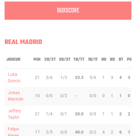
BOXSCORE
REAL MADRID
JOUEUR
MIN
2R/2T
3R/3T
TR/TT
1R/1T
RO
RD
RT
PD
Luka
21
2/6
1/3
33.3
5/6
1
3
4
3
Doncic
Jonas
10
0/0
0/2
-
0/0
0
1
1
0
Maciulis
Jeffery
21
1/4
0/1
20.0
0/0
1
1
2
2
Taylor
Felipe
17
2/5
0/0
40.0
0/2
4
2
6
1
Reyes