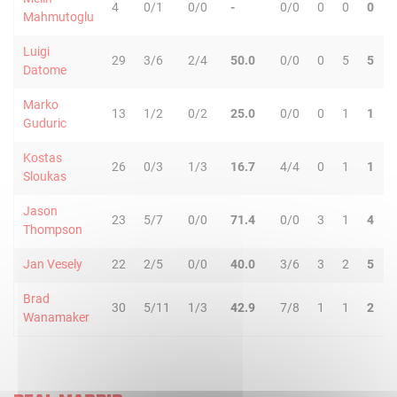
4
0/1
0/0
-
0/0
0
0
0
Mahmutoglu
Luigi
29
3/6
2/4
50.0
0/0
0
5
5
Datome
Marko
13
1/2
0/2
25.0
0/0
0
1
1
Guduric
Kostas
26
0/3
1/3
16.7
4/4
0
1
1
Sloukas
Jason
23
5/7
0/0
71.4
0/0
3
1
4
Thompson
Jan Vesely
22
2/5
0/0
40.0
3/6
3
2
5
Brad
30
5/11
1/3
42.9
7/8
1
1
2
Wanamaker