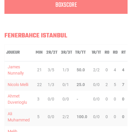
BOXSCORE
FENERBAHCE ISTANBUL
JOUEUR
MIN
2R/2T
3R/3T
TR/TT
1R/1T
RO
RD
RT
P
James
21
3/5
1/3
50.0
2/2
0
4
4
Nunnally
Nicolo Melli
22
1/3
0/1
25.0
0/0
2
5
7
Ahmet
3
0/0
0/0
-
0/0
0
0
0
Duverioglu
Ali
5
0/0
2/2
100.0
0/0
0
0
0
Muhammed
Melih