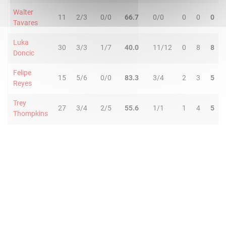
Walter
11
2/3
0/0
66.7
0/0
0
0
0
Tavares
Luka
30
3/3
1/7
40.0
11/12
0
8
8
Doncic
Felipe
15
5/6
0/0
83.3
3/4
2
3
5
Reyes
Trey
27
3/4
2/5
55.6
1/1
1
4
5
Thompkins