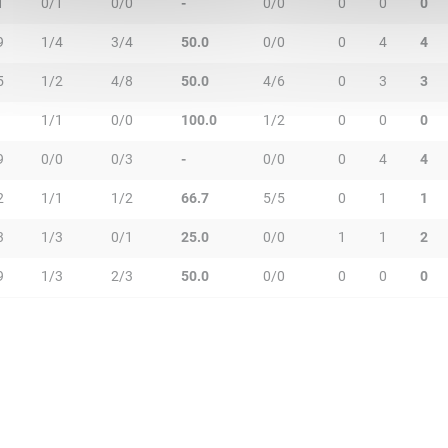
1
0/1
0/0
-
0/0
0
0
0
9
1/4
3/4
50.0
0/0
0
4
4
5
1/2
4/8
50.0
4/6
0
3
3
1/1
0/0
100.0
1/2
0
0
0
9
0/0
0/3
-
0/0
0
4
4
2
1/1
1/2
66.7
5/5
0
1
1
3
1/3
0/1
25.0
0/0
1
1
2
9
1/3
2/3
50.0
0/0
0
0
0