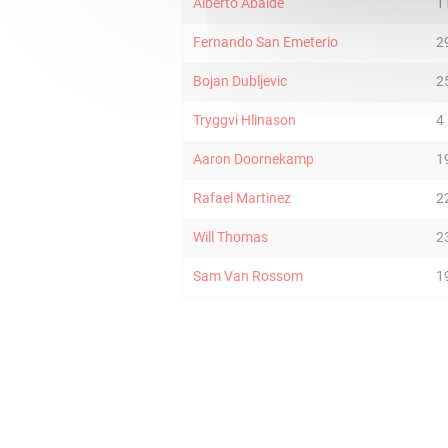
Alberto Abalde
1
Fernando San Emeterio
2
Bojan Dubljevic
2
Tryggvi Hlinason
4
Aaron Doornekamp
1
Rafael Martinez
2
Will Thomas
2
Sam Van Rossom
1