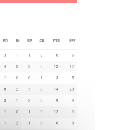
PD
IN
BP
CO
PTS
EFF
3
1
1
0
0
6
4
0
3
0
12
12
1
0
0
1
3
5
8
2
5
0
14
20
3
1
2
0
9
9
1
0
1
0
12
9
1
2
1
0
6
8