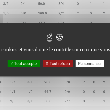
3/5
0/1
50.0
3/4
0
1
1
5/5
0/0
100.0
2/2
2
0
2
1/1
0/2
33.3
0/0
1
0
1
1/3
3/4
57.1
1/2
1
10
11
es cookies et vous donne le contrôle sur ceux que vous
Tout accepter
Tout refuser
Personnaliser
N
2R/2T
3R/3T
TR/TT
1R/1T
RO
RD
RT
0
1/4
0/1
20.0
0/0
2
0
2
6
1/1
1/2
66.7
0/0
0
0
0
4
3/5
0/1
50.0
7/7
0
1
1