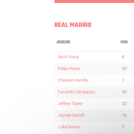
REAL MADRID
JOUEUR
MIN
Santi Yusta
8
Felipe Reyes
20
Chasson Randle
7
Facundo Campazzo
30
Jeffery Taylor
32
Jaycee Carroll
16
Luka Doncic
7