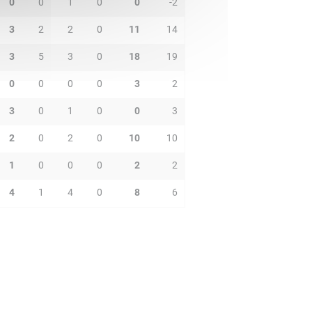
0
0
1
0
0
-2
3
2
2
0
11
14
3
5
3
0
18
19
0
0
0
0
3
2
3
0
1
0
0
3
2
0
2
0
10
10
1
0
0
0
2
2
4
1
4
0
8
6