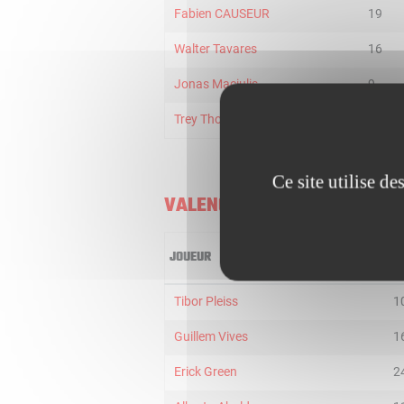
Fabien CAUSEUR
19
Walter Tavares
16
Jonas Maciulis
9
Trey Thompkins
35
Ce site utilise d
VALENCIA BASKET
JOUEUR
MI
Tibor Pleiss
1
Guillem Vives
1
Erick Green
2