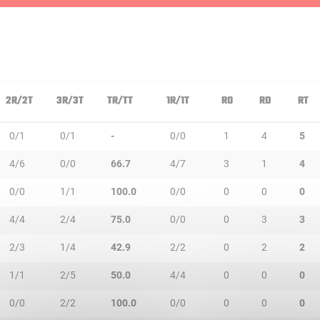
2R/2T
3R/3T
TR/TT
1R/1T
RO
RD
RT
0/1
0/1
-
0/0
1
4
5
4/6
0/0
66.7
4/7
3
1
4
0/0
1/1
100.0
0/0
0
0
0
4/4
2/4
75.0
0/0
0
3
3
2/3
1/4
42.9
2/2
0
2
2
1/1
2/5
50.0
4/4
0
0
0
0/0
2/2
100.0
0/0
0
0
0