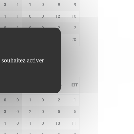
3
1
1
0
9
9
1
1
0
0
12
16
0
1
0
0
2
2
0
2
1
0
12
20
 souhaitez activer
PD
IN
BP
CO
PTS
EFF
0
0
1
0
2
-1
3
0
2
0
5
5
1
0
1
0
13
11