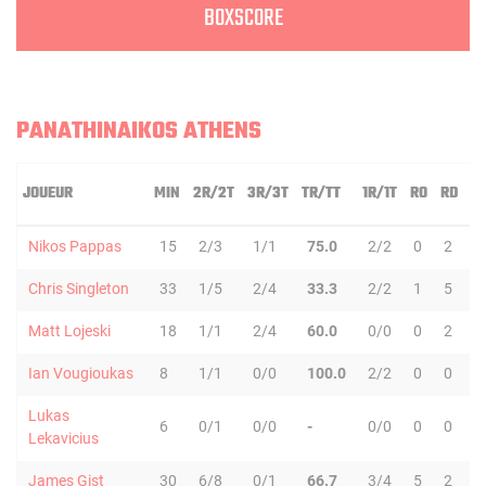
BOXSCORE
PANATHINAIKOS ATHENS
JOUEUR
MIN
2R/2T
3R/3T
TR/TT
1R/1T
RO
RD
R
Nikos Pappas
15
2/3
1/1
75.0
2/2
0
2
2
Chris Singleton
33
1/5
2/4
33.3
2/2
1
5
6
Matt Lojeski
18
1/1
2/4
60.0
0/0
0
2
2
Ian Vougioukas
8
1/1
0/0
100.0
2/2
0
0
0
Lukas
6
0/1
0/0
-
0/0
0
0
0
Lekavicius
James Gist
30
6/8
0/1
66.7
3/4
5
2
7