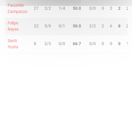
Facundo
27
2/2
1/4
50.0
0/0
0
2
2
2
Campazzo
Felipe
22
5/9
0/1
50.0
2/2
2
6
8
2
Reyes
Santi
8
2/3
0/0
66.7
0/0
0
0
0
1
Yusta