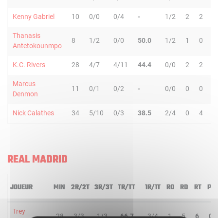
Kenny Gabriel
10
0/0
0/4
-
1/2
2
2
4
Thanasis
8
1/2
0/0
50.0
1/2
1
0
1
Antetokounmpo
K.C. Rivers
28
4/7
4/11
44.4
0/0
2
2
4
Marcus
11
0/1
0/2
-
0/0
0
0
0
Denmon
Nick Calathes
34
5/10
0/3
38.5
2/4
0
4
4
REAL MADRID
JOUEUR
MIN
2R/2T
3R/3T
TR/TT
1R/1T
RO
RD
RT
PD
Trey
28
3/3
1/3
66.7
3/4
1
5
6
0