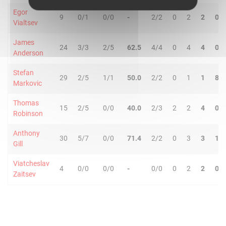
Egor
9
0/1
0/0
-
2/2
0
2
2
0
Vialtsev
James
24
3/3
2/5
62.5
4/4
0
4
4
0
Anderson
Stefan
29
2/5
1/1
50.0
2/2
0
1
1
8
Markovic
Thomas
15
2/5
0/0
40.0
2/3
2
2
4
0
Robinson
Anthony
30
5/7
0/0
71.4
2/2
0
3
3
1
Gill
Viatcheslav
4
0/0
0/0
-
0/0
0
2
2
0
Zaitsev