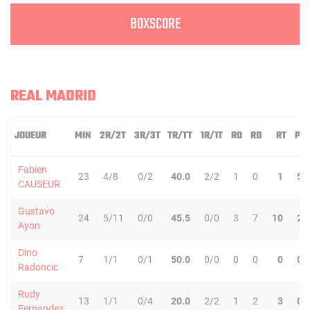
BOXSCORE
REAL MADRID
JOUEUR
MIN
2R/2T
3R/3T
TR/TT
1R/1T
RO
RD
RT
PD
Fabien
23
4/8
0/2
40.0
2/2
1
0
1
5
CAUSEUR
Gustavo
24
5/11
0/0
45.5
0/0
3
7
10
2
Ayon
Dino
7
1/1
0/1
50.0
0/0
0
0
0
0
Radoncic
Rudy
13
1/1
0/4
20.0
2/2
1
2
3
0
Fernandez