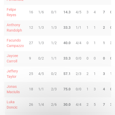
Felipe
16
1/6
0/1
14.3
4/5
3
4
7
0
Reyes
Anthony
12
1/3
1/3
33.3
1/1
1
1
2
0
Randolph
Facundo
27
1/3
1/2
40.0
4/4
0
1
1
3
Campazzo
Jaycee
9
0/2
1/1
33.3
0/0
0
0
0
0
Carroll
Jeffery
25
4/5
0/2
57.1
2/3
2
1
3
1
Taylor
Jonas
18
1/1
2/3
75.0
0/0
1
3
4
0
Maciulis
Luka
26
1/4
2/6
30.0
4/4
2
5
7
3
Doncic