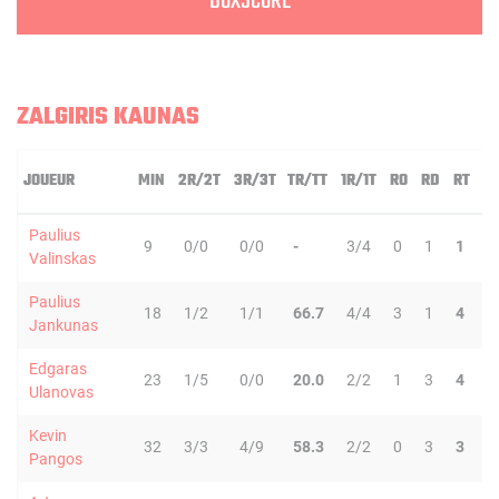
BOXSCORE
ZALGIRIS KAUNAS
JOUEUR
MIN
2R/2T
3R/3T
TR/TT
1R/1T
RO
RD
RT
P
Paulius
9
0/0
0/0
-
3/4
0
1
1
0
Valinskas
Paulius
18
1/2
1/1
66.7
4/4
3
1
4
1
Jankunas
Edgaras
23
1/5
0/0
20.0
2/2
1
3
4
2
Ulanovas
Kevin
32
3/3
4/9
58.3
2/2
0
3
3
5
Pangos