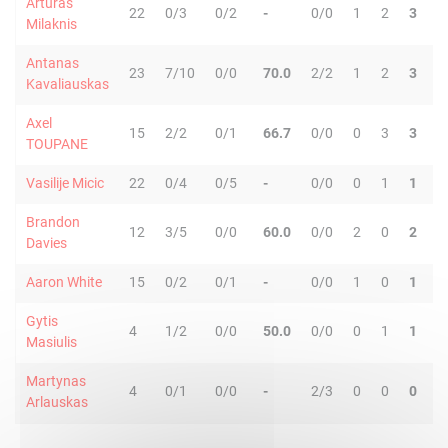
Arturas
22
0/3
0/2
-
0/0
1
2
3
0
Milaknis
Antanas
23
7/10
0/0
70.0
2/2
1
2
3
1
Kavaliauskas
Axel
15
2/2
0/1
66.7
0/0
0
3
3
0
TOUPANE
Vasilije Micic
22
0/4
0/5
-
0/0
0
1
1
2
Brandon
12
3/5
0/0
60.0
0/0
2
0
2
2
Davies
Aaron White
15
0/2
0/1
-
0/0
1
0
1
0
Gytis
4
1/2
0/0
50.0
0/0
0
1
1
0
Masiulis
Martynas
4
0/1
0/0
-
2/3
0
0
0
0
Arlauskas