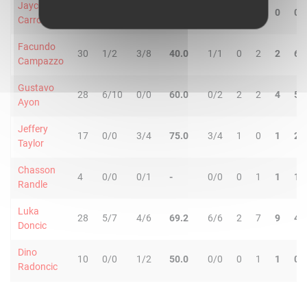
Jaycee
4
0/1
0/1
-
0/0
0
0
0
0
Carroll
Facundo
30
1/2
3/8
40.0
1/1
0
2
2
6
Campazzo
Gustavo
28
6/10
0/0
60.0
0/2
2
2
4
5
Ayon
Jeffery
17
0/0
3/4
75.0
3/4
1
0
1
2
Taylor
Chasson
4
0/0
0/1
-
0/0
0
1
1
1
Randle
Luka
28
5/7
4/6
69.2
6/6
2
7
9
4
Doncic
Dino
10
0/0
1/2
50.0
0/0
0
1
1
0
Radoncic