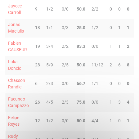
Jaycee
9
1/2
0/0
50.0
2/2
0
0
0
0
Carroll
Jonas
18
1/1
0/3
25.0
1/2
0
1
1
0
Maciulis
Fabien
19
3/4
2/2
83.3
0/0
1
1
2
0
CAUSEUR
Luka
28
5/9
2/5
50.0
11/12
2
6
8
5
Doncic
Chasson
6
2/3
0/0
66.7
1/1
0
0
0
1
Randle
Facundo
26
4/5
2/3
75.0
0/0
1
3
4
6
Campazzo
Felipe
12
1/2
0/0
50.0
4/4
1
0
1
1
Reyes
Rudy