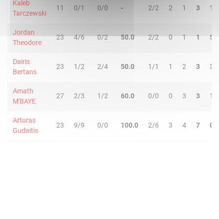
Kaleb
11
0/1
0/0
-
2/2
2
1
3
1
Tarczewski
Jordan
23
4/6
0/2
50.0
2/2
0
1
1
5
Theodore
Dairis
23
1/2
2/4
50.0
1/1
1
2
3
3
Bertans
Amath
27
2/3
1/2
60.0
0/0
0
3
3
1
M'BAYE
Arturas
23
9/9
0/0
100.0
2/6
3
4
7
0
Gudaitis