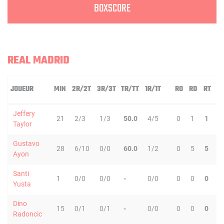
BOXSCORE
REAL MADRID
JOUEUR
MIN
2R/2T
3R/3T
TR/TT
1R/1T
RO
RD
RT
P
Jeffery
21
2/3
1/3
50.0
4/5
0
1
1
0
Taylor
Gustavo
28
6/10
0/0
60.0
1/2
0
5
5
6
Ayon
Santi
1
0/0
0/0
-
0/0
0
0
0
0
Yusta
Dino
15
0/1
0/1
-
0/0
0
0
0
1
Radoncic