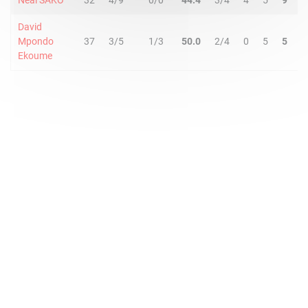
Neal SAKO
32
4/9
0/0
44.4
3/4
4
5
9
2
David
Mpondo
37
3/5
1/3
50.0
2/4
0
5
5
2
Ekoume