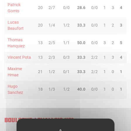
Patrick
20
2/7
0/0
28.6
0/0
1
3
4
0
Gomis
Lucas
20
1/4
1/2
33.3
0/0
1
2
3
2
Beaufort
Thomas
13
2/5
1/1
50.0
0/0
3
2
5
0
Hanquiez
Vincent Pota
13
2/3
0/3
33.3
2/2
1
3
4
2
Maxime
21
1/2
0/1
33.3
2/2
1
0
1
2
Hmae
Hugo
18
1/3
1/2
40.0
0/0
1
0
1
0
Sanchez
BOULOGNE-LEVALLOIS U21