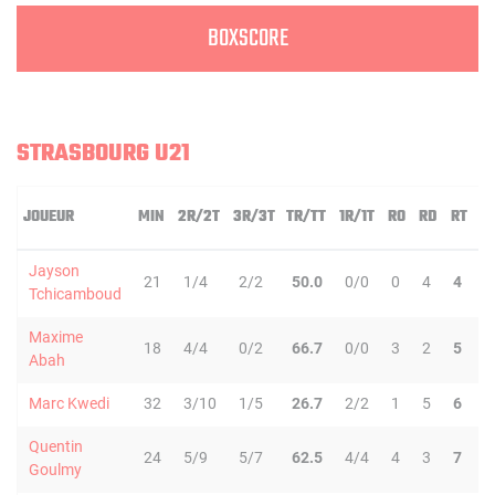
BOXSCORE
STRASBOURG U21
JOUEUR
MIN
2R/2T
3R/3T
TR/TT
1R/1T
RO
RD
RT
P
Jayson
21
1/4
2/2
50.0
0/0
0
4
4
6
Tchicamboud
Maxime
18
4/4
0/2
66.7
0/0
3
2
5
3
Abah
Marc Kwedi
32
3/10
1/5
26.7
2/2
1
5
6
6
Quentin
24
5/9
5/7
62.5
4/4
4
3
7
5
Goulmy