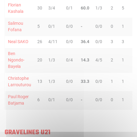
Florian
30
3/4
0/1
60.0
1/3
2
5
7
Kashala
Salimou
5
0/1
0/0
-
0/0
0
1
1
Fofana
Neal SAKO
26
4/11
0/0
36.4
0/0
3
3
6
Ben
Ngondo-
20
1/3
0/4
14.3
4/5
2
1
3
Bayela
Christophe
13
1/3
0/0
33.3
0/0
1
1
2
Larrouturou
Paul Roger
6
0/1
0/0
-
0/0
0
1
1
Batjama
GRAVELINES U21