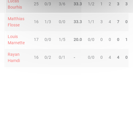
Lucas
25
0/3
3/6
33.3
1/2
1
2
3
3
Bourhis
Matthias
16
1/3
0/0
33.3
1/1
3
4
7
0
Flosse
Louis
17
0/0
1/5
20.0
0/0
0
0
0
1
Marnette
Rayan
16
0/2
0/1
-
0/0
0
4
4
0
Hamdi