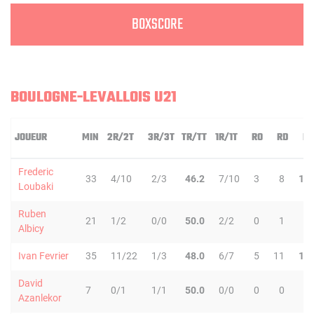
BOXSCORE
BOULOGNE-LEVALLOIS U21
JOUEUR
MIN
2R/2T
3R/3T
TR/TT
1R/1T
RO
RD
RT
Frederic
33
4/10
2/3
46.2
7/10
3
8
11
Loubaki
Ruben
21
1/2
0/0
50.0
2/2
0
1
1
Albicy
Ivan Fevrier
35
11/22
1/3
48.0
6/7
5
11
16
David
7
0/1
1/1
50.0
0/0
0
0
0
Azanlekor