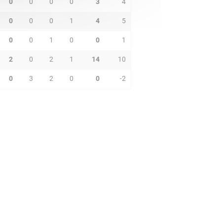
0
0
0
0
3
4
0
0
0
1
4
5
0
0
1
0
0
1
2
0
2
1
14
10
0
3
2
0
0
-2