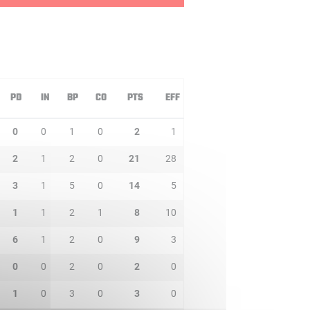
PD
IN
BP
CO
PTS
EFF
0
0
1
0
2
1
2
1
2
0
21
28
3
1
5
0
14
5
1
1
2
1
8
10
6
1
2
0
9
3
0
0
2
0
2
0
1
0
3
0
3
0