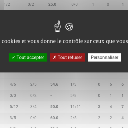
1/2
0/2
25.0
0/0
1
0
1
0/0
0/0
-
0/0
0
0
0
1/2
0/1
33.3
2/5
7
1
8
es cookies et vous donne le contrôle sur ceux que vous
Tout accepter
Tout refuser
Personnaliser
N
2R/2T
3R/3T
TR/TT
1R/1T
RO
RD
RT
4/6
2/5
54.6
1/3
0
6
6
0/0
0/2
-
5/8
0
1
1
5/12
3/4
50.0
11/11
3
4
7
3/5
0/0
60.0
2/5
2
2
4