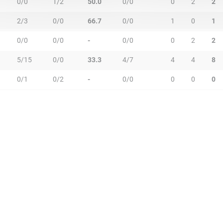
0/0
1/2
50.0
0/0
0
2
2
2/3
0/0
66.7
0/0
1
0
1
0/0
0/0
-
0/0
0
2
2
5/15
0/0
33.3
4/7
4
4
8
0/1
0/2
-
0/0
0
0
0