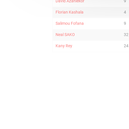
David Azanlekor
9
Florian Kashala
4
Salimou Fofana
9
Neal SAKO
32
Kany Rey
24