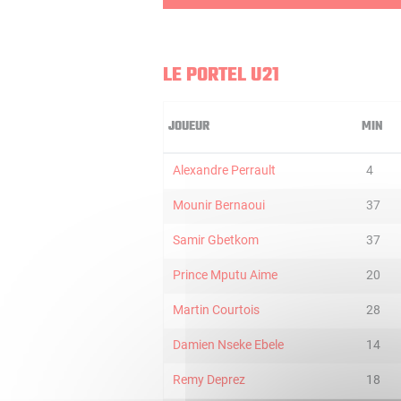
LE PORTEL U21
JOUEUR
MIN
Alexandre Perrault
4
Mounir Bernaoui
37
Samir Gbetkom
37
Prince Mputu Aime
20
Martin Courtois
28
Damien Nseke Ebele
14
Remy Deprez
18