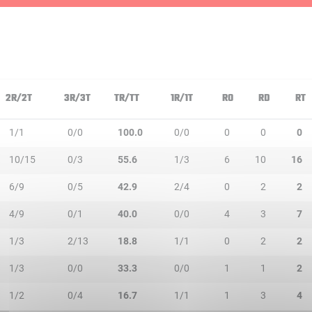
2R/2T
3R/3T
TR/TT
1R/1T
RO
RD
RT
1/1
0/0
100.0
0/0
0
0
0
10/15
0/3
55.6
1/3
6
10
16
6/9
0/5
42.9
2/4
0
2
2
4/9
0/1
40.0
0/0
4
3
7
1/3
2/13
18.8
1/1
0
2
2
1/3
0/0
33.3
0/0
1
1
2
1/2
0/4
16.7
1/1
1
3
4