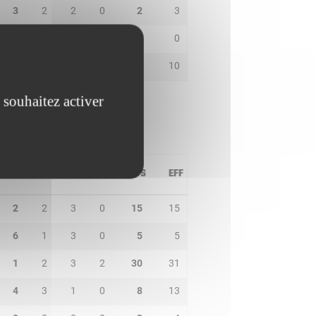
3
2
2
0
2
3
0
0
0
0
0
0
2
1
1
1
4
10
 souhaitez activer
PD
IN
BP
CO
PTS
EFF
2
2
3
0
15
15
6
1
3
0
5
5
1
2
3
2
30
31
4
3
1
0
8
13