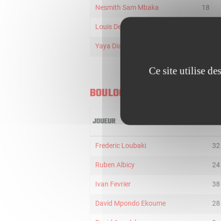
Nesmith Sam Mbaka
18
Louis Dezelus
2
Yaya Diaby
22
Ce site utilise d
BOULOGNE-LEVALLOIS U21
JOUEUR
MI
Frederic Loubaki
32
Ruben Albicy
24
Ivan Fevrier
38
David Mpondo Ekoume
28