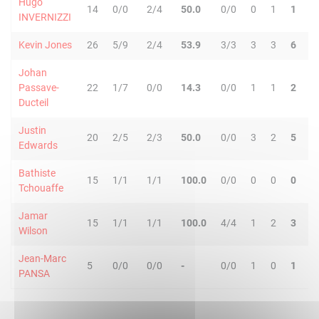
Hugo
14
0/0
2/4
50.0
0/0
0
1
1
1
INVERNIZZI
Kevin Jones
26
5/9
2/4
53.9
3/3
3
3
6
1
Johan
Passave-
22
1/7
0/0
14.3
0/0
1
1
2
0
Ducteil
Justin
20
2/5
2/3
50.0
0/0
3
2
5
4
Edwards
Bathiste
15
1/1
1/1
100.0
0/0
0
0
0
2
Tchouaffe
Jamar
15
1/1
1/1
100.0
4/4
1
2
3
3
Wilson
Jean-Marc
5
0/0
0/0
-
0/0
1
0
1
0
PANSA