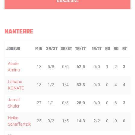
BOXSCORE
NANTERRE
JOUEUR
MIN
2R/2T
3R/3T
TR/TT
1R/1T
RO
RD
RT
P
Alade
13
5/8
0/0
62.5
0/0
1
2
3
0
Aminu
Lahaou
18
1/2
1/4
33.3
0/0
0
4
4
2
KONATE
Jamal
27
1/1
0/3
25.0
0/0
0
3
3
2
Shuler
Heiko
25
0/2
1/5
14.3
2/2
0
0
0
4
Schaffartzik