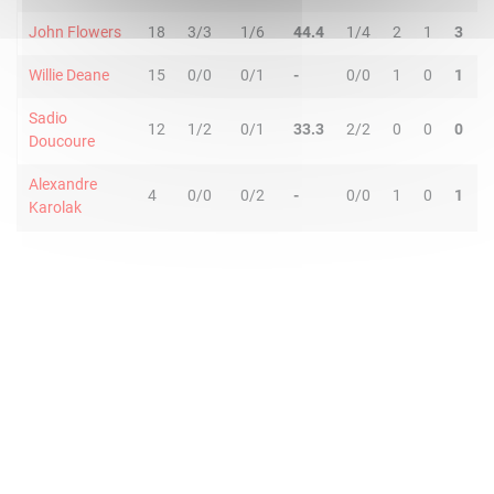
John Flowers
18
3/3
1/6
44.4
1/4
2
1
3
1
Willie Deane
15
0/0
0/1
-
0/0
1
0
1
1
Sadio
12
1/2
0/1
33.3
2/2
0
0
0
0
Doucoure
Alexandre
4
0/0
0/2
-
0/0
1
0
1
0
Karolak