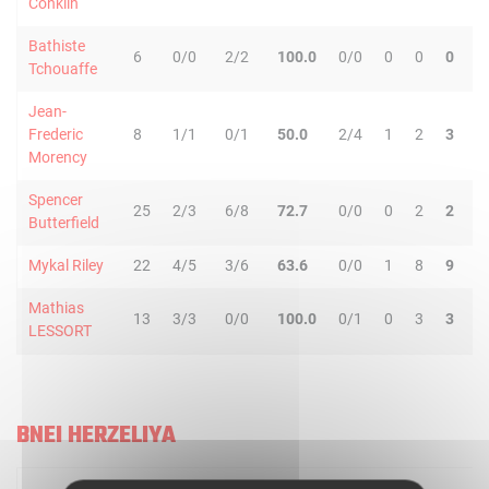
Conklin
Bathiste
6
0/0
2/2
100.0
0/0
0
0
0
1
Tchouaffe
Jean-
Frederic
8
1/1
0/1
50.0
2/4
1
2
3
0
Morency
Spencer
25
2/3
6/8
72.7
0/0
0
2
2
2
Butterfield
Mykal Riley
22
4/5
3/6
63.6
0/0
1
8
9
5
Mathias
13
3/3
0/0
100.0
0/1
0
3
3
0
LESSORT
BNEI HERZELIYA