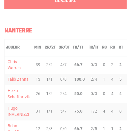
BOXSCORE
NANTERRE
JOUEUR
MIN
2R/2T
3R/3T
TR/TT
1R/1T
RO
RD
RT
P
Chris
39
2/2
4/7
66.7
0/0
0
2
2
8
Warren
Talib Zanna
13
1/1
0/0
100.0
2/4
1
4
5
0
Heiko
26
1/2
2/4
50.0
0/0
0
4
4
8
Schaffartzik
Hugo
31
1/1
5/7
75.0
1/2
4
4
8
7
INVERNIZZI
Brian
12
2/3
0/0
66.7
2/5
1
1
2
0