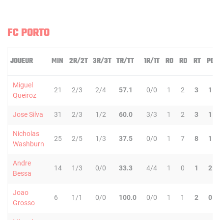
FC PORTO
JOUEUR
MIN
2R/2T
3R/3T
TR/TT
1R/1T
RO
RD
RT
PD
Miguel
21
2/3
2/4
57.1
0/0
1
2
3
1
Queiroz
Jose Silva
31
2/3
1/2
60.0
3/3
1
2
3
1
Nicholas
25
2/5
1/3
37.5
0/0
1
7
8
1
Washburn
Andre
14
1/3
0/0
33.3
4/4
1
0
1
2
Bessa
Joao
6
1/1
0/0
100.0
0/0
1
1
2
0
Grosso