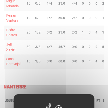
Miguel
15
0/0
1/4
25.0
4/4
0
6
6
2
Miranda
Ferran
12
0/0
1/2
50.0
2/2
0
0
0
1
Ventura
Pedro
25
1/2
0/2
25.0
2/2
1
3
4
1
Bastos
Jeff
30
3/8
4/7
46.7
0/0
0
2
2
5
Xavier
Sasa
16
3/5
0/0
60.0
0/0
0
4
4
0
Borovnjak
NANTERRE
JOUEUR
MIN
2R/2T
3R/3T
TR/TT
1R/1T
RO
RD
RT
PD