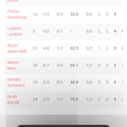
Lesne
Florian
16
1/3
0/0
33.3
0/0
2
3
5
1
Ouedraogo
Ludovic
8
0/2
0/1
-
0/0
2
2
4
0
Lambert
Bryan
21
4/6
1/2
62.5
2/2
1
2
3
0
Miyem Bell
Martin
28
6/7
4/8
66.7
1/2
0
3
3
3
Marx
Damien
19
2/3
0/2
40.0
0/0
0
0
0
3
Archinard
Noah
24
2/3
1/1
75.0
1/3
2
6
8
2
Burrell