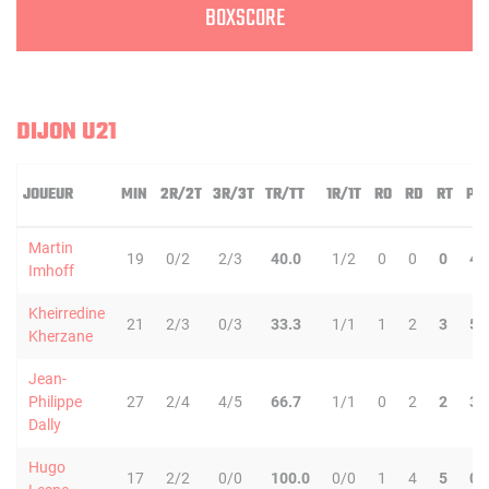
BOXSCORE
DIJON U21
JOUEUR
MIN
2R/2T
3R/3T
TR/TT
1R/1T
RO
RD
RT
PD
Martin
19
0/2
2/3
40.0
1/2
0
0
0
4
Imhoff
Kheirredine
21
2/3
0/3
33.3
1/1
1
2
3
5
Kherzane
Jean-
Philippe
27
2/4
4/5
66.7
1/1
0
2
2
3
Dally
Hugo
17
2/2
0/0
100.0
0/0
1
4
5
0