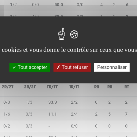
1/2
0/0
50.0
0/0
4
2
6
1/4
4/9
38.5
0/1
1
2
3
0/2
0/0
-
0/0
1
0
1
2/4
1/6
30.0
3/4
0
2
2
es cookies et vous donne le contrôle sur ceux que vous
Tout accepter
Tout refuser
Personnaliser
2R/2T
3R/3T
TR/TT
1R/1T
RO
RD
RT
0/0
1/3
33.3
2/2
0
2
2
1/6
0/3
11.1
2/4
2
5
7
0/2
0/3
-
0/0
0
0
0