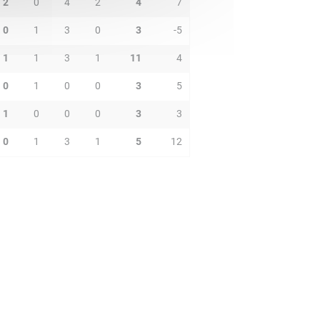
2
0
4
2
4
7
0
1
3
0
3
-5
1
1
3
1
11
4
0
1
0
0
3
5
1
0
0
0
3
3
0
1
3
1
5
12