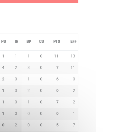
PD
IN
BP
CO
PTS
EFF
1
1
1
0
11
13
4
2
3
0
7
11
2
0
1
0
6
0
1
3
2
0
0
2
1
0
1
0
7
2
1
0
0
0
0
1
0
2
0
0
5
7