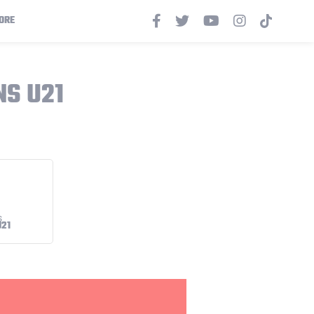
ORE
NS U21
U21