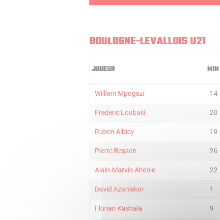
BOULOGNE-LEVALLOIS U21
JOUEUR
MIN
William Mpogazi
14
Frederic Loubaki
20
Ruben Albicy
19
Pierre Besson
26
Alain-Marvin Ahebie
22
David Azanlekor
1
Florian Kashala
9