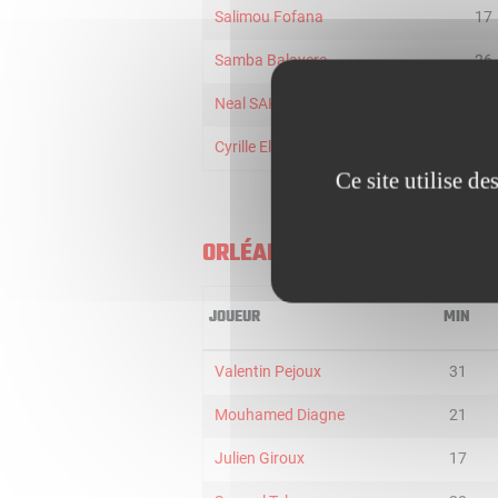
Salimou Fofana
17
Samba Balayera
26
Neal SAKO
15
Cyrille Eliezer-Vanerot
21
Ce site utilise d
ORLÉANS U21
JOUEUR
MIN
Valentin Pejoux
31
Mouhamed Diagne
21
Julien Giroux
17