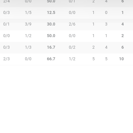
2/4
0/0
50.0
0/1
2
4
6
0/3
1/5
12.5
0/0
1
0
1
0/1
3/9
30.0
2/6
1
3
4
0/0
1/2
50.0
0/0
1
1
2
0/3
1/3
16.7
0/2
2
4
6
2/3
0/0
66.7
1/2
5
5
10