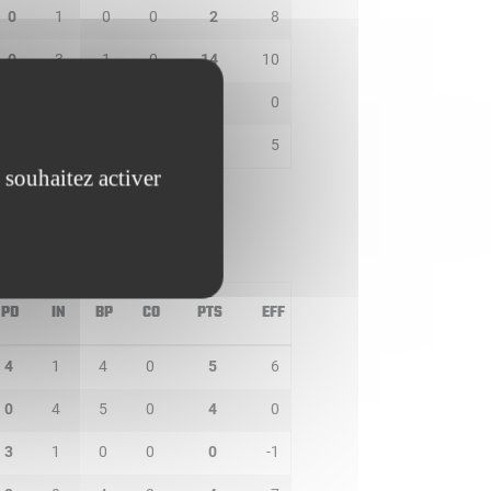
0
1
0
0
2
8
0
3
1
0
14
10
1
0
1
1
0
0
2
2
3
0
10
5
 souhaitez activer
PD
IN
BP
CO
PTS
EFF
4
1
4
0
5
6
0
4
5
0
4
0
3
1
0
0
0
-1