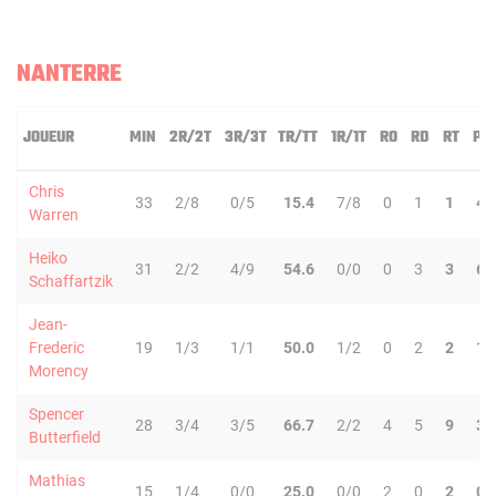
NANTERRE
JOUEUR
MIN
2R/2T
3R/3T
TR/TT
1R/1T
RO
RD
RT
PD
Chris
33
2/8
0/5
15.4
7/8
0
1
1
4
Warren
Heiko
31
2/2
4/9
54.6
0/0
0
3
3
6
Schaffartzik
Jean-
Frederic
19
1/3
1/1
50.0
1/2
0
2
2
1
Morency
Spencer
28
3/4
3/5
66.7
2/2
4
5
9
3
Butterfield
Mathias
15
1/4
0/0
25.0
0/0
2
0
2
0