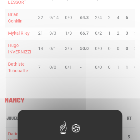
LESSORT
Brian
32
9/14
0/0
64.3
2/4
2
4
6
1
Conklin
Mykal Riley
21
3/3
1/3
66.7
0/2
1
2
3
3
Hugo
14
0/1
3/5
50.0
0/0
0
0
0
2
INVERNIZZI
Bathiste
7
0/0
0/1
-
0/0
0
1
1
0
Tchouaffe
NANCY
JOUEUR
MIN
2R/2T
3R/3T
TR/TT
1R/1T
RO
RD
RT
P
Dario
34
10/15
0/0
66.7
2/5
1
4
5
1