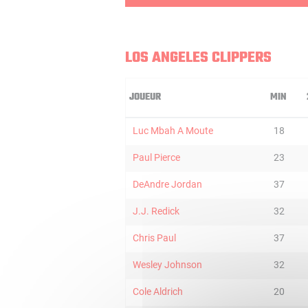
LOS ANGELES CLIPPERS
JOUEUR
MIN
Luc Mbah A Moute
18
Paul Pierce
23
DeAndre Jordan
37
J.J. Redick
32
Chris Paul
37
Wesley Johnson
32
Cole Aldrich
20