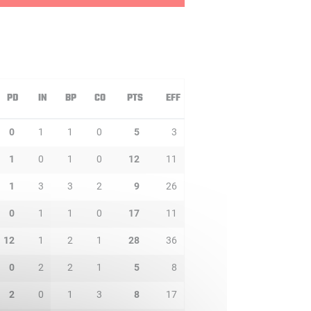
PD
IN
BP
CO
PTS
EFF
0
1
1
0
5
3
1
0
1
0
12
11
1
3
3
2
9
26
0
1
1
0
17
11
12
1
2
1
28
36
0
2
2
1
5
8
2
0
1
3
8
17