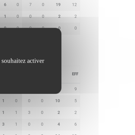
6
0
7
0
19
12
1
0
0
0
2
2
0
0
0
0
0
0
 souhaitez activer
PD
IN
BP
CO
PTS
EFF
1
2
3
0
8
9
1
0
0
0
10
5
1
1
3
0
2
2
3
1
0
0
4
6