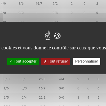
4/9
3/6
46.7
2/2
2
0
2
0/0
0/0
-
2/3
0
0
0
0/0
0/0
-
0/0
0
0
0
es cookies et vous donne le contrôle sur ceux que vous
2R/2T
3R/3T
TR/TT
1R/1T
RO
RD
RT
Tout accepter
Tout refuser
Personnaliser
4/6
0/0
66.7
0/0
0
3
3
3/11
0/1
25.0
4/4
2
1
3
1/6
0/0
16.7
0/0
0
6
6
2/5
0/4
22.2
0/0
1
4
5