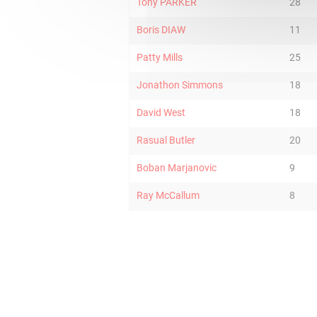
Tony PARKER
28
Boris DIAW
11
Patty Mills
25
Jonathon Simmons
18
David West
18
Rasual Butler
20
Boban Marjanovic
9
Ray McCallum
8