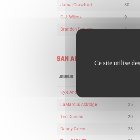
Jamal Crawford
30
C.J. Wilcox
9
Branden Dawson
1
SAN ANTONIO SPURS
Ce site utilise d
JOUEUR
MIN
Kyle Anderson
28
LaMarcus Aldridge
25
Tim Duncan
20
Danny Green
28