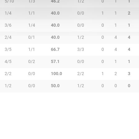
5/10
1/3
46.2
1/2
0
1
1
1/4
1/1
40.0
0/0
1
1
2
3/6
1/4
40.0
0/0
0
1
1
2/4
0/1
40.0
1/2
0
4
4
3/5
1/1
66.7
3/3
0
4
4
4/5
0/2
57.1
0/0
0
1
1
2/2
0/0
100.0
2/2
1
2
3
1/2
0/0
50.0
1/2
0
0
0