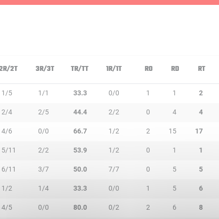
2R/2T
3R/3T
TR/TT
1R/1T
RO
RD
RT
1/5
1/1
33.3
0/0
1
1
2
2/4
2/5
44.4
2/2
0
4
4
4/6
0/0
66.7
1/2
2
15
17
5/11
2/2
53.9
1/2
0
1
1
6/11
3/7
50.0
7/7
0
5
5
1/2
1/4
33.3
0/0
1
5
6
4/5
0/0
80.0
0/2
2
6
8