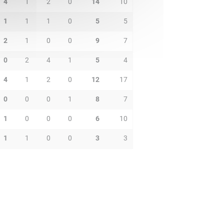
4
1
2
0
14
10
1
1
1
0
5
5
2
1
0
0
9
7
0
2
4
1
5
4
4
1
2
0
12
17
0
0
0
1
8
7
1
0
0
0
6
10
1
1
0
0
3
3