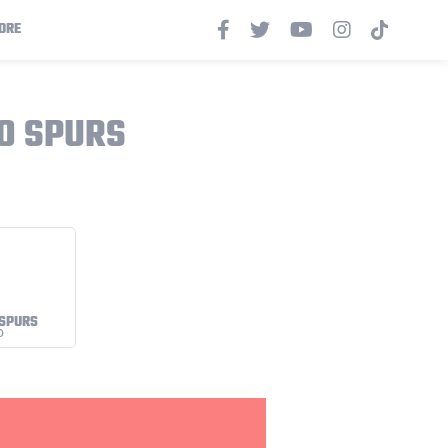
ORE
IO SPURS
 SPURS