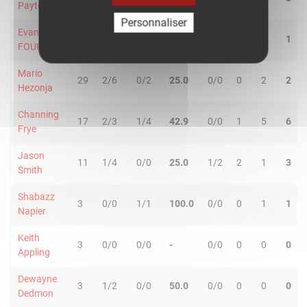
Payton
Personnaliser
Evan
18
1/3
1/2
40.0
0/0
1
0
1
FOURNIER
Mario
29
2/6
0/2
25.0
0/0
0
2
2
Hezonja
Channing
17
2/3
1/4
42.9
0/0
1
5
6
Frye
Jason
11
1/4
0/0
25.0
1/2
2
1
3
Smith
Shabazz
3
0/0
1/1
100.0
0/0
0
1
1
Napier
Keith
3
0/0
0/0
-
0/0
0
0
0
Appling
Dewayne
3
1/2
0/0
50.0
0/0
0
0
0
Dedmon