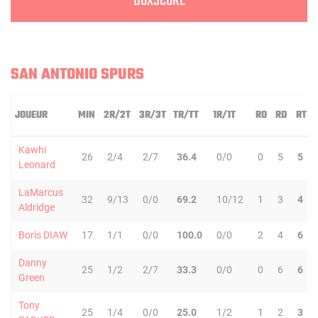
BOXSCORE
SAN ANTONIO SPURS
JOUEUR
MIN
2R/2T
3R/3T
TR/TT
1R/1T
RO
RD
RT
Kawhi
26
2/4
2/7
36.4
0/0
0
5
5
Leonard
LaMarcus
32
9/13
0/0
69.2
10/12
1
3
4
Aldridge
Boris DIAW
17
1/1
0/0
100.0
0/0
2
4
6
Danny
25
1/2
2/7
33.3
0/0
0
6
6
Green
Tony
25
1/4
0/0
25.0
1/2
1
2
3