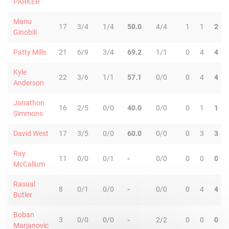
PARKER
Manu
17
3/4
1/4
50.0
4/4
1
1
2
Ginobili
Patty Mills
21
6/9
3/4
69.2
1/1
0
4
4
Kyle
22
3/6
1/1
57.1
0/0
0
4
4
Anderson
Jonathon
16
2/5
0/0
40.0
0/0
0
1
1
Simmons
David West
17
3/5
0/0
60.0
0/0
0
3
3
Ray
11
0/0
0/1
-
0/0
0
0
0
McCallum
Rasual
8
0/1
0/0
-
0/0
0
4
4
Butler
Boban
3
0/0
0/0
-
2/2
0
0
0
Marjanovic