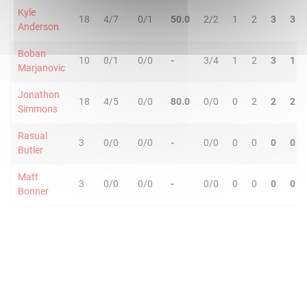
Kyle
18
4/7
0/1
50.0
2/2
1
2
3
3
Anderson
Boban
10
0/1
0/0
-
3/4
1
2
3
1
Marjanovic
Jonathon
18
4/5
0/0
80.0
0/0
0
2
2
2
Simmons
Rasual
3
0/0
0/0
-
0/0
0
0
0
0
Butler
Matt
3
0/0
0/0
-
0/0
0
0
0
0
Bonner