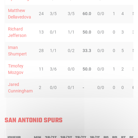
Matthew
24
3/5
3/5
60.0
0/0
1
4
5
Dellavedova
Richard
13
0/1
1/1
50.0
0/0
0
3
3
Jefferson
Iman
28
1/1
0/2
33.3
0/0
0
5
5
Shumpert
Timofey
11
3/6
0/0
50.0
0/0
1
2
3
Mozgov
Jared
2
0/0
0/1
-
0/0
0
0
0
Cunningham
SAN ANTONIO SPURS