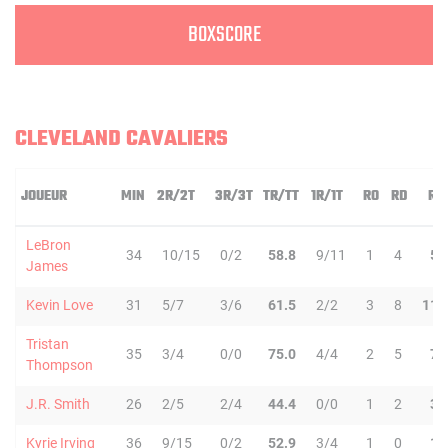
BOXSCORE
CLEVELAND CAVALIERS
JOUEUR
MIN
2R/2T
3R/3T
TR/TT
1R/1T
RO
RD
RT
LeBron
34
10/15
0/2
58.8
9/11
1
4
5
James
Kevin Love
31
5/7
3/6
61.5
2/2
3
8
11
Tristan
35
3/4
0/0
75.0
4/4
2
5
7
Thompson
J.R. Smith
26
2/5
2/4
44.4
0/0
1
2
3
Kyrie Irving
36
9/15
0/2
52.9
3/4
1
0
1