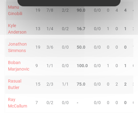
Manu
19
7/8
2/2
90.0
0/0
0
4
4
4
Ginobili
Kyle
13
1/4
0/2
16.7
0/0
1
0
1
2
Anderson
Jonathon
19
3/6
0/0
50.0
0/0
0
0
0
1
Simmons
Boban
9
1/1
0/0
100.0
0/0
1
0
1
0
Marjanovic
Rasual
15
2/3
1/1
75.0
0/0
0
2
2
3
Butler
Ray
7
0/2
0/0
-
0/0
0
0
0
0
McCallum