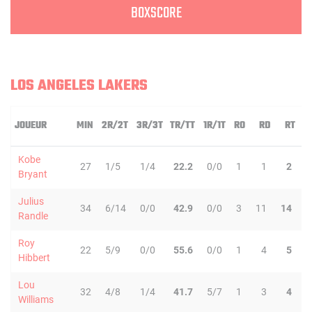
BOXSCORE
LOS ANGELES LAKERS
JOUEUR
MIN
2R/2T
3R/3T
TR/TT
1R/1T
RO
RD
RT
P
Kobe
27
1/5
1/4
22.2
0/0
1
1
2
6
Bryant
Julius
34
6/14
0/0
42.9
0/0
3
11
14
1
Randle
Roy
22
5/9
0/0
55.6
0/0
1
4
5
1
Hibbert
Lou
32
4/8
1/4
41.7
5/7
1
3
4
3
Williams