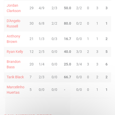
Jordan
29
4/9
2/3
50.0
2/2
0
3
3
1
Clarkson
D'Angelo
30
6/8
2/2
80.0
0/2
0
1
1
3
Russell
Anthony
21
1/3
0/3
16.7
0/0
1
1
2
0
Brown
Ryan Kelly
12
2/5
0/0
40.0
3/3
2
3
5
0
Brandon
20
1/4
0/0
25.0
3/4
3
3
6
2
Bass
Tarik Black
7
2/3
0/0
66.7
0/0
0
2
2
0
Marcelinho
5
0/0
0/0
-
0/0
0
1
1
2
Huertas