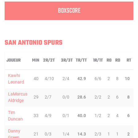
BOXSCORE
SAN ANTONIO SPURS
JOUEUR
MIN
2R/2T
3R/3T
TR/TT
1R/1T
RO
RD
RT
P
Kawhi
40
4/10
2/4
42.9
6/6
2
8
10
Leonard
LaMarcus
29
2/7
0/0
28.6
2/2
2
6
8
Aldridge
Tim
33
4/9
0/1
40.0
1/2
2
4
6
Duncan
Danny
21
0/3
1/4
14.3
2/3
1
1
2
Green