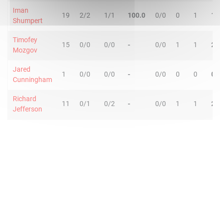
Iman
19
2/2
1/1
100.0
0/0
0
1
1
Shumpert
Timofey
15
0/0
0/0
-
0/0
1
1
2
Mozgov
Jared
1
0/0
0/0
-
0/0
0
0
0
Cunningham
Richard
11
0/1
0/2
-
0/0
1
1
2
Jefferson