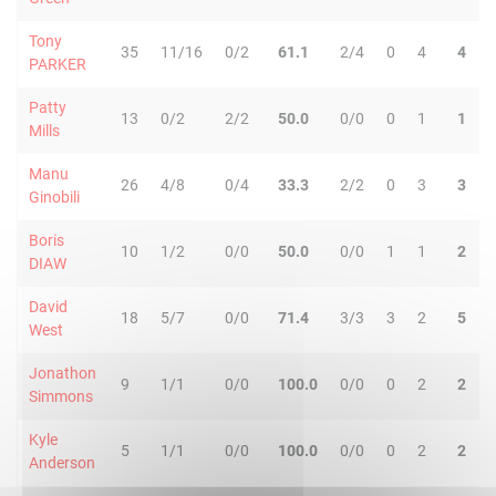
Tony
35
11/16
0/2
61.1
2/4
0
4
4
PARKER
Patty
13
0/2
2/2
50.0
0/0
0
1
1
Mills
Manu
26
4/8
0/4
33.3
2/2
0
3
3
Ginobili
Boris
10
1/2
0/0
50.0
0/0
1
1
2
DIAW
David
18
5/7
0/0
71.4
3/3
3
2
5
West
Jonathon
9
1/1
0/0
100.0
0/0
0
2
2
Simmons
Kyle
5
1/1
0/0
100.0
0/0
0
2
2
Anderson