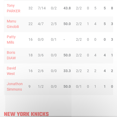
Tony
32
7/14
0/2
43.8
2/2
0
5
5
8
PARKER
Manu
22
4/7
2/5
50.0
2/2
1
4
5
3
Ginobili
Patty
16
0/0
0/1
-
2/2
0
0
0
3
Mills
Boris
18
3/6
0/0
50.0
2/2
0
4
4
1
DIAW
David
16
2/6
0/0
33.3
2/2
2
2
4
2
West
Jonathon
9
1/2
0/0
50.0
0/1
0
1
1
0
Simmons
NEW YORK KNICKS