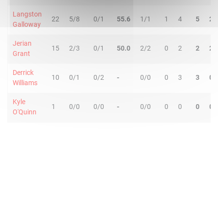
Langston
22
5/8
0/1
55.6
1/1
1
4
5
2
Galloway
Jerian
15
2/3
0/1
50.0
2/2
0
2
2
2
Grant
Derrick
10
0/1
0/2
-
0/0
0
3
3
0
Williams
Kyle
1
0/0
0/0
-
0/0
0
0
0
0
O'Quinn