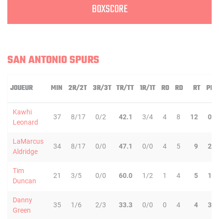
BOXSCORE
SAN ANTONIO SPURS
JOUEUR
MIN
2R/2T
3R/3T
TR/TT
1R/1T
RO
RD
RT
PD
Kawhi
37
8/17
0/2
42.1
3/4
4
8
12
0
Leonard
LaMarcus
34
8/17
0/0
47.1
0/0
4
5
9
2
Aldridge
Tim
21
3/5
0/0
60.0
1/2
1
4
5
1
Duncan
Danny
35
1/6
2/3
33.3
0/0
0
4
4
3
Green