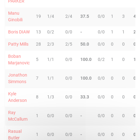
PARKER
Manu
19
1/4
2/4
37.5
0/0
1
3
4
Ginobili
Boris DIAW
13
0/2
0/0
-
0/0
1
1
2
Patty Mills
28
2/3
2/5
50.0
0/0
0
0
0
Boban
5
1/1
0/0
100.0
0/2
1
0
1
Marjanovic
Jonathon
7
1/1
0/0
100.0
0/0
0
0
0
Simmons
Kyle
8
1/3
0/0
33.3
0/0
0
0
0
Anderson
Ray
1
0/0
0/0
-
0/0
0
0
0
McCallum
Rasual
1
0/0
0/0
-
0/0
0
0
0
Butler