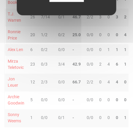
Booker
T.J.
26
7/14
0/1
46.7
2/2
3
0
3
2
Warren
Ronnie
20
1/2
0/2
25.0
0/0
0
0
0
4
Price
Alex Len
6
0/2
0/0
-
0/0
0
1
1
1
Mirza
23
0/3
3/4
42.9
0/0
2
4
6
1
Teletovic
Jon
12
2/3
0/0
66.7
2/2
0
4
4
0
Leuer
Archie
5
0/0
0/0
-
0/0
0
0
0
0
Goodwin
Sonny
1
0/0
0/1
-
0/0
0
0
0
1
Weems