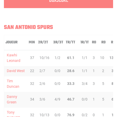
BOXSCORE
SAN ANTONIO SPURS
JOUEUR
MIN
2R/2T
3R/3T
TR/TT
1R/1T
RO
RD
RT
Kawhi
37
10/16
1/2
61.1
1/1
3
10
13
Leonard
David West
22
2/7
0/0
28.6
1/1
1
2
3
Tim
32
2/6
0/0
33.3
3/4
3
5
8
Duncan
Danny
34
3/6
4/9
46.7
0/0
1
5
6
Green
Tony
32
10/13
0/0
76.9
0/2
0
1
1