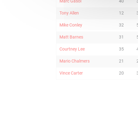
Marc Gasol
40
Tony Allen
12
Mike Conley
32
Matt Barnes
31
Courtney Lee
35
Mario Chalmers
21
Vince Carter
20