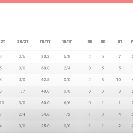
/2T
3R/3T
TR/TT
1R/1T
RO
RD
RT
9
3/6
33.3
6/8
2
5
7
5
0/0
60.0
2/4
0
5
5
8
0/0
62.5
0/0
2
8
10
3
1/7
40.0
0/0
0
3
3
10
0/0
60.0
6/6
0
1
1
7
2/4
54.6
1/2
1
3
4
4
0/0
25.0
0/0
1
1
2