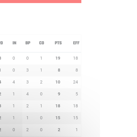
PD
IN
BP
CO
PTS
EFF
3
0
0
1
19
18
1
0
3
1
8
8
4
4
3
2
10
24
2
1
4
0
9
5
3
1
2
1
18
18
2
1
1
0
15
15
2
0
2
0
2
1