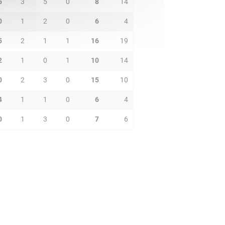
6
3
5
0
8
14
0
1
2
0
6
4
5
2
1
1
16
19
2
1
0
1
10
14
0
2
3
0
15
10
4
1
1
0
6
4
0
1
3
0
7
6