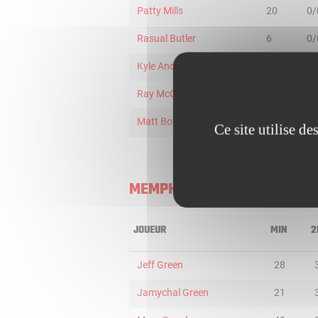
Patty Mills
20
0/
Rasual Butler
6
0/
Kyle Anderson
18
3/
Ray McCallum
1
0/
Matt Bonner
1
0/
Ce site utilise d
MEMPHIS GRIZZLIES
JOUEUR
MIN
2
Jeff Green
28
Jamychal Green
21