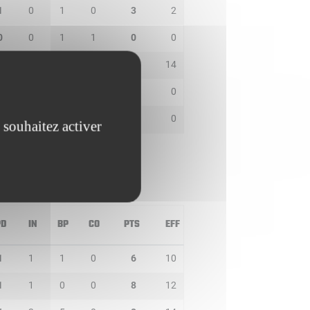
1
0
1
0
3
2
0
0
1
1
0
0
2
0
0
0
8
14
0
0
0
0
0
0
0
0
0
0
0
0
 souhaitez activer
PD
IN
BP
CO
PTS
EFF
1
1
1
0
6
10
1
1
0
0
8
12