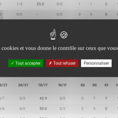
0
1/4
25.0
0/0
1
1
2
0
0/0
-
0/0
0
0
0
5
0/0
60.0
2/2
0
6
6
0
0/0
-
0/0
0
0
0
0
0/0
-
0/0
0
0
0
es cookies et vous donne le contrôle sur ceux que vous
Tout accepter
Tout refuser
Personnaliser
R/2T
3R/3T
TR/TT
1R/1T
RO
RD
RT
3/7
0/0
42.9
0/0
0
7
7
3/6
0/0
50.0
2/2
2
3
5