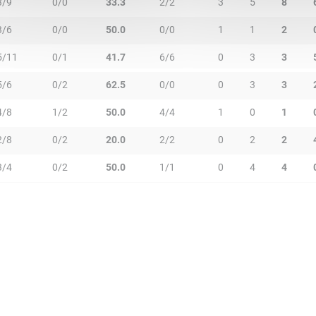
3/9
0/0
33.3
2/2
3
5
8
3/6
0/0
50.0
0/0
1
1
2
5/11
0/1
41.7
6/6
0
3
3
5/6
0/2
62.5
0/0
0
3
3
4/8
1/2
50.0
4/4
1
0
1
2/8
0/2
20.0
2/2
0
2
2
3/4
0/2
50.0
1/1
0
4
4