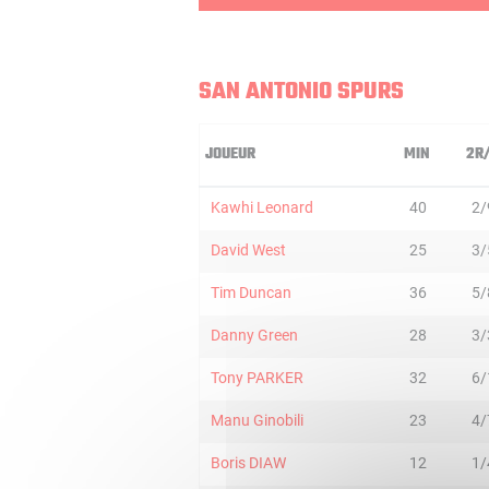
SAN ANTONIO SPURS
JOUEUR
MIN
2R
Kawhi Leonard
40
2/
David West
25
3/
Tim Duncan
36
5/
Danny Green
28
3/
Tony PARKER
32
6/
Manu Ginobili
23
4/
Boris DIAW
12
1/