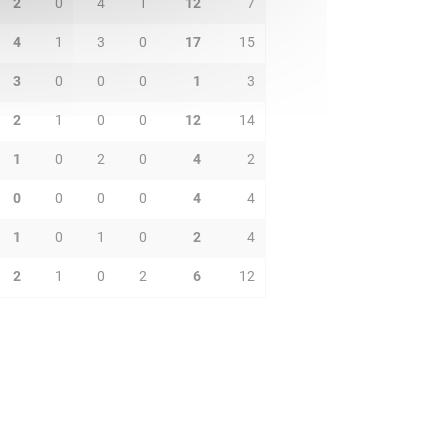
2
0
4
1
12
7
4
1
3
0
17
15
3
0
0
0
1
3
2
1
0
0
12
14
1
0
2
0
4
2
0
0
0
0
4
4
1
0
1
0
2
4
2
1
0
2
6
12