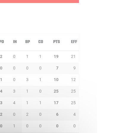
PD
IN
BP
CO
PTS
EFF
2
0
1
1
19
21
0
0
0
0
7
9
1
0
3
1
10
12
4
3
1
0
25
25
3
4
1
1
17
25
2
0
2
0
6
4
0
1
0
0
0
0