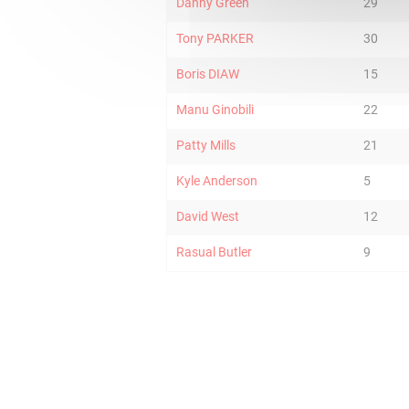
Danny Green
29
Tony PARKER
30
Boris DIAW
15
Manu Ginobili
22
Patty Mills
21
Kyle Anderson
5
David West
12
Rasual Butler
9