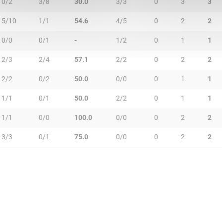
0/2
3/8
30.0
3/3
0
3
3
5/10
1/1
54.6
4/5
0
2
2
0/0
0/1
-
1/2
0
1
1
2/3
2/4
57.1
2/2
0
2
2
2/2
0/2
50.0
0/0
0
1
1
1/1
0/1
50.0
2/2
0
1
1
1/1
0/0
100.0
0/0
0
2
2
3/3
0/1
75.0
0/0
0
2
2