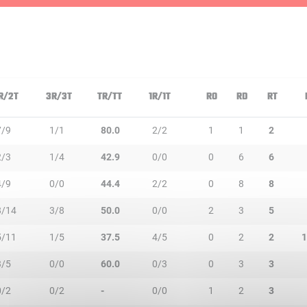
R/2T
3R/3T
TR/TT
1R/1T
RO
RD
RT
7/9
1/1
80.0
2/2
1
1
2
2/3
1/4
42.9
0/0
0
6
6
4/9
0/0
44.4
2/2
0
8
8
8/14
3/8
50.0
0/0
2
3
5
5/11
1/5
37.5
4/5
0
2
2
1
3/5
0/0
60.0
0/3
0
3
3
0/2
0/2
-
0/0
1
2
3