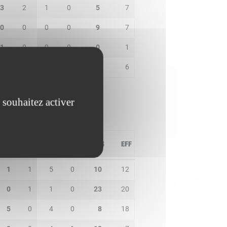
3
2
1
0
5
7
0
0
0
0
9
7
1
0
0
0
0
1
1
1
1
0
4
6
 souhaitez activer
PD
IN
BP
CO
PTS
EFF
1
1
5
0
10
12
0
1
1
0
23
20
5
0
4
0
8
18