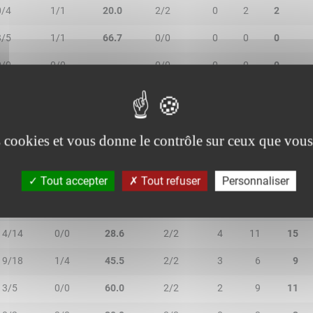
0/4
1/1
20.0
2/2
0
2
2
3/5
1/1
66.7
0/0
0
0
0
0/0
0/0
-
0/0
0
0
0
2/2
0/1
66.7
0/0
0
2
2
es cookies et vous donne le contrôle sur ceux que vous
Tout accepter
Tout refuser
Personnaliser
2R/2T
3R/3T
TR/TT
1R/1T
RO
RD
RT
4/14
0/0
28.6
2/2
4
11
15
9/18
1/4
45.5
2/2
3
6
9
3/5
0/0
60.0
2/2
2
9
11