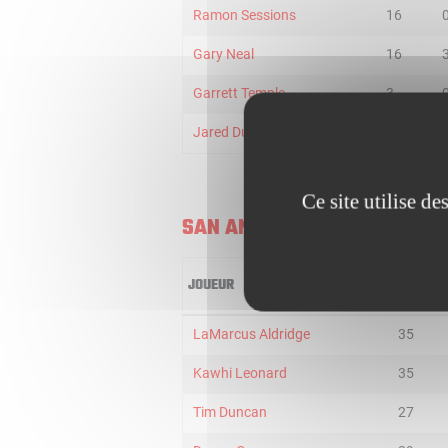
Ramon Sessions
16
Gary Neal
16
Garrett Temple
3
Jared Dudley
17
Ce site utilise d
SAN ANTONIO SPURS
JOUEUR
MIN
LaMarcus Aldridge
35
Kawhi Leonard
35
Tim Duncan
27