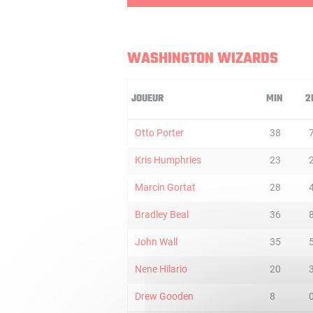
WASHINGTON WIZARDS
JOUEUR
MIN
2
Otto Porter
38
Kris Humphries
23
Marcin Gortat
28
Bradley Beal
36
John Wall
35
Nene Hilario
20
Drew Gooden
8