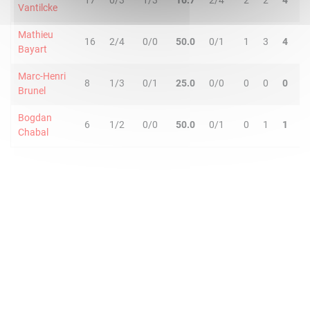
17
0/3
1/3
16.7
2/4
2
2
4
0
Vantilcke
Mathieu
16
2/4
0/0
50.0
0/1
1
3
4
0
Bayart
Marc-Henri
8
1/3
0/1
25.0
0/0
0
0
0
0
Brunel
Bogdan
6
1/2
0/0
50.0
0/1
0
1
1
0
Chabal