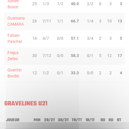
Adrien
25
1/3
1/2
40.0
2/2
0
3
3
Boivin
Ousmane
26
7/11
1/1
66.7
1/4
3
10
13
CAMARA
Fabien
14
4/7
0/0
57.1
3/4
2
3
5
Paschal
Frejus
30
7/12
0/0
58.3
0/1
5
12
17
Zerbo
Quentin
12
1/2
0/1
33.3
0/0
2
2
4
Bordin
GRAVELINES U21
JOUEUR
MIN
2R/2T
3R/3T
TR/TT
1R/1T
RO
RD
RT
P