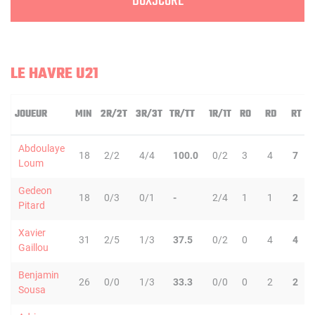
BOXSCORE
LE HAVRE U21
JOUEUR
MIN
2R/2T
3R/3T
TR/TT
1R/1T
RO
RD
RT
Abdoulaye
18
2/2
4/4
100.0
0/2
3
4
7
Loum
Gedeon
18
0/3
0/1
-
2/4
1
1
2
Pitard
Xavier
31
2/5
1/3
37.5
0/2
0
4
4
Gaillou
Benjamin
26
0/0
1/3
33.3
0/0
0
2
2
Sousa