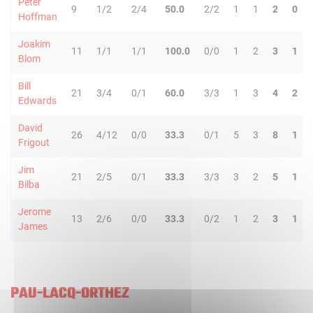
Peter
9
1/2
2/4
50.0
2/2
1
1
2
0
Hoffman
Joakim
11
1/1
1/1
100.0
0/0
1
2
3
1
Blom
Bill
21
3/4
0/1
60.0
3/3
1
3
4
2
Edwards
David
26
4/12
0/0
33.3
0/1
5
3
8
1
Frigout
Jim
21
2/5
0/1
33.3
3/3
3
2
5
1
Bilba
Jerome
13
2/6
0/0
33.3
0/2
1
2
3
1
James
PAU-LACQ-ORTHEZ