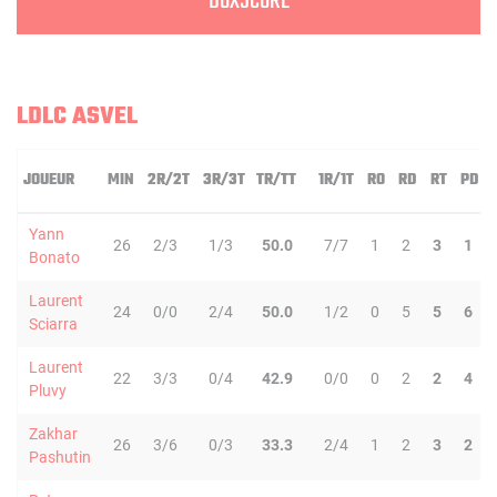
BOXSCORE
LDLC ASVEL
JOUEUR
MIN
2R/2T
3R/3T
TR/TT
1R/1T
RO
RD
RT
PD
Yann
26
2/3
1/3
50.0
7/7
1
2
3
1
Bonato
Laurent
24
0/0
2/4
50.0
1/2
0
5
5
6
Sciarra
Laurent
22
3/3
0/4
42.9
0/0
0
2
2
4
Pluvy
Zakhar
26
3/6
0/3
33.3
2/4
1
2
3
2
Pashutin