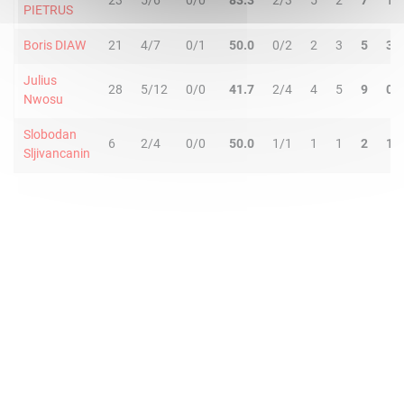
23
5/6
0/0
83.3
2/3
5
2
7
1
PIETRUS
Boris DIAW
21
4/7
0/1
50.0
0/2
2
3
5
3
Julius
28
5/12
0/0
41.7
2/4
4
5
9
0
Nwosu
Slobodan
6
2/4
0/0
50.0
1/1
1
1
2
1
Sljivancanin