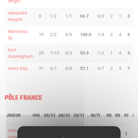
Wright
Alexandre
8
1/2
1/1
66.7
0/0
2
1
3
Hergott
Mamadou
19
2/2
0/0
100.0
1/4
2
4
6
Sy
Kurt
29
7/10
0/3
53.9
1/2
1
4
5
Cunningham
Harry Disy
31
4/7
0/0
57.1
3/7
2
5
7
PÔLE FRANCE
JOUEUR
MIN
2R/2T
3R/3T
TR/TT
1R/1T
RO
RD
RT
PD
Arthur
27
1/1
0/2
33.3
3/6
1
2
3
7
Leboeuf