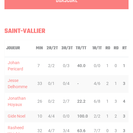
BOXSCORE
SAINT-VALLIER
JOUEUR
MIN
2R/2T
3R/3T
TR/TT
1R/1T
RO
RD
RT
P
Johan
7
2/2
0/3
40.0
0/0
1
0
1
Pericard
Jesse
33
0/1
0/4
-
4/6
2
1
3
Delhomme
Jonathan
26
0/2
2/7
22.2
6/8
1
3
4
Hoyaux
Gide Noel
10
4/4
0/0
100.0
2/2
1
2
3
Rasheed
32
4/7
3/4
63.6
7/7
0
3
3