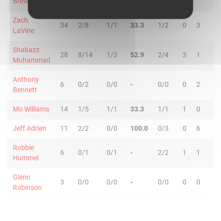
Brewer
Zach
34
2/8
1/1
33.3
1/2
0
3
3
LaVine
Shabazz
28
8/14
1/3
52.9
2/4
3
1
4
Muhammad
Anthony
6
0/2
0/0
-
0/0
0
2
2
Bennett
Mo Williams
14
1/5
1/1
33.3
1/1
1
0
1
Jeff Adrien
11
2/2
0/0
100.0
0/3
0
6
6
Robbie
6
0/1
0/1
-
2/2
1
1
2
Hummel
Glenn
3
0/0
0/0
-
0/0
0
0
0
Robinson