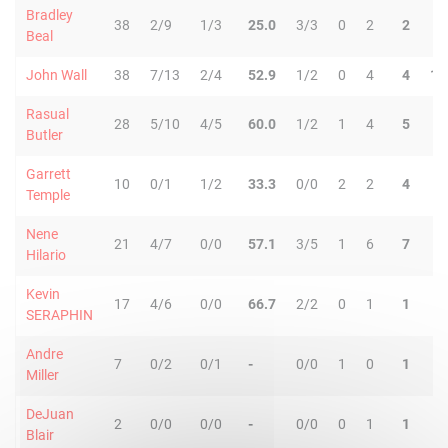
Bradley
38
2/9
1/3
25.0
3/3
0
2
2
3
Beal
John Wall
38
7/13
2/4
52.9
1/2
0
4
4
17
Rasual
28
5/10
4/5
60.0
1/2
1
4
5
2
Butler
Garrett
10
0/1
1/2
33.3
0/0
2
2
4
0
Temple
Nene
21
4/7
0/0
57.1
3/5
1
6
7
2
Hilario
Kevin
17
4/6
0/0
66.7
2/2
0
1
1
1
SERAPHIN
Andre
7
0/2
0/1
-
0/0
1
0
1
1
Miller
DeJuan
2
0/0
0/0
-
0/0
0
1
1
0
Blair