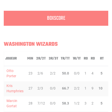
BOXSCORE
WASHINGTON WIZARDS
JOUEUR
MIN
2R/2T
3R/3T
TR/TT
1R/1T
RO
RD
RT
P
Otto
23
2/6
2/2
50.0
0/0
1
4
5
1
Porter
Kris
27
2/3
0/0
66.7
2/2
1
9
10
0
Humphries
Marcin
28
7/12
0/0
58.3
1/2
3
2
5
2
Gortat