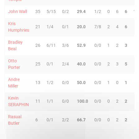
John Wall
35
5/15
0/2
29.4
1/2
0
6
6
11
Kris
21
1/4
0/1
20.0
7/8
2
4
6
1
Humphries
Bradley
26
6/11
3/6
52.9
0/0
1
2
3
3
Beal
Otto
25
0/1
2/4
40.0
0/0
2
3
5
1
Porter
Andre
13
1/2
0/0
50.0
0/0
1
0
1
4
Miller
Kevin
11
1/1
0/0
100.0
0/0
0
2
2
1
SERAPHIN
Rasual
6
0/1
2/2
66.7
0/0
0
2
2
0
Butler