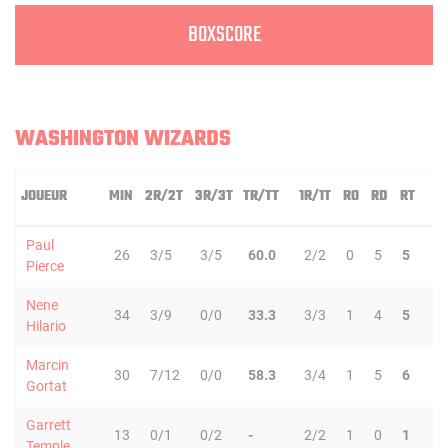
BOXSCORE
WASHINGTON WIZARDS
JOUEUR
MIN
2R/2T
3R/3T
TR/TT
1R/1T
RO
RD
RT
P
Paul
26
3/5
3/5
60.0
2/2
0
5
5
1
Pierce
Nene
34
3/9
0/0
33.3
3/3
1
4
5
2
Hilario
Marcin
30
7/12
0/0
58.3
3/4
1
5
6
1
Gortat
Garrett
13
0/1
0/2
-
2/2
1
0
1
0
Temple