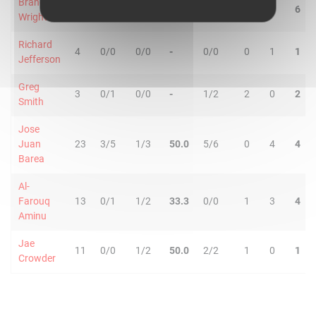
Brandan
24
6/7
0/0
85.7
2/2
2
4
6
Wright
Richard
4
0/0
0/0
-
0/0
0
1
1
Jefferson
Greg
3
0/1
0/0
-
1/2
2
0
2
Smith
Jose
Juan
23
3/5
1/3
50.0
5/6
0
4
4
Barea
Al-
Farouq
13
0/1
1/2
33.3
0/0
1
3
4
Aminu
Jae
11
0/0
1/2
50.0
2/2
1
0
1
Crowder